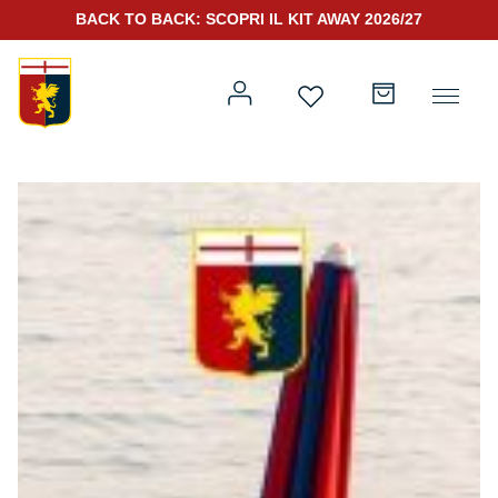
BACK TO BACK: SCOPRI IL KIT AWAY 2026/27
Prima squadra
Kit Gara 2026/27
Training
Prima squadra
Rappresentanza
Kit Gara 25/26
Genoa for Special