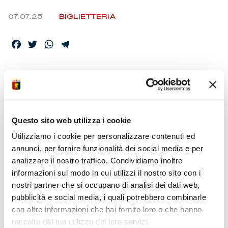
07.07.25
BIGLIETTERIA
Facebook
Twitter
WhatsApp
Telegram
GIRO DI BOA DEI
15MILA
ABBONAMENTI
Questo sito web utilizza i cookie
Utilizziamo i cookie per personalizzare contenuti ed
Ultimi giorni per esercitare prelazioni e rinnovi
annunci, per fornire funzionalità dei social media e per
C’è tempo fino domenica con modalità enunciate
analizzare il nostro traffico. Condividiamo inoltre
Rinnovi on-line, Porto Antico, Chiavari e ricevitorie
informazioni sul modo in cui utilizzi il nostro sito con i
Record 28.093 tessere sottoscritte scorsa stagione
nostri partner che si occupano di analisi dei dati web,
In corso 21ma edizione Un Cuore Grande Così
pubblicità e social media, i quali potrebbero combinarle
La raccolta benefica più longeva tra tifosi di calcio
Abbonamenti solidali pazienti comunità terapeutiche
con altre informazioni che hai fornito loro o che hanno
raccolto dal tuo utilizzo dei loro servizi.
IL GENOA ISSA LA VELA