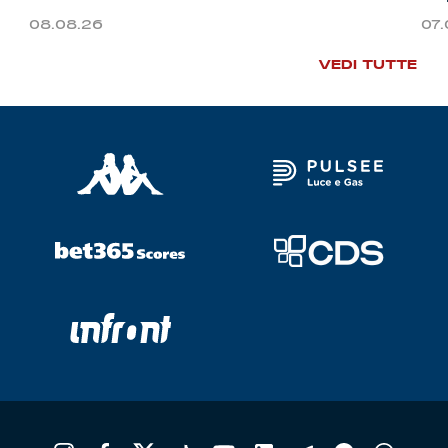
08.08.26
07
VEDI TUTTE