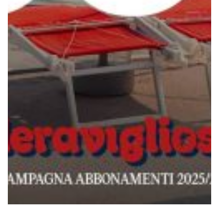
Summer Sale
Mare
Accessori
Party
Outlet
Helan x Genoa
Isolani x Genoa
Gift Card Online Store