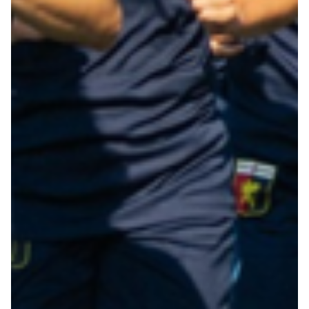
Summer Sale
Mare
Accessori
Party
Outlet
Helan x Genoa
Isolani x Genoa
Gift Card Online Store