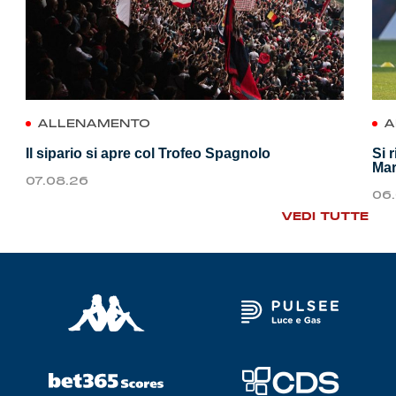
ALLENAMENTO
A
Il sipario si apre col Trofeo Spagnolo
Si 
Mar
07.08.26
06
VEDI TUTTE