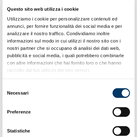
• Primo allenamento sul campo di Arenzano per
Questo sito web utilizza i cookie
gruppo
• Direttrice Carissimi sta perfezionando organico 25/26
Utilizziamo i cookie per personalizzare contenuti ed
• Ieri visite e/o valutazioni performance a CDS per tutte
annunci, per fornire funzionalità dei social media e per
• Esordio in rossoblù per l’esperto tecnico De La
analizzare il nostro traffico. Condividiamo inoltre
Fuente
• In dirittura un altro acquisto per rinforzare la squadra
informazioni sul modo in cui utilizzi il nostro sito con i
• Preparazione pre-campionato in montagna per il team
nostri partner che si occupano di analisi dei dati web,
• Partenza tra decina di giorni per pre-season in quota
pubblicità e social media, i quali potrebbero combinarle
con altre informazioni che hai fornito loro o che hanno
raccolto dal tuo utilizzo dei loro servizi.
Selezione
Necessari
del
consenso
Preferenze
Statistiche