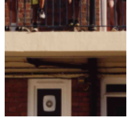
Summer Sale
Mare
Accessori
Party
Outlet
Helan x Genoa
Isolani x Genoa
Gift Card Online Store