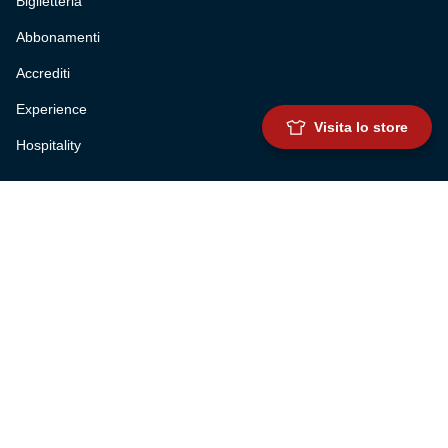
Biglietteria
Abbonamenti
Accrediti
Experience
Visita lo store
Hospitality
SQUADRE
Prima squadra maschile
Prima squadra femminile
Settore giovanile
Genoa for special
Genoa Academy
Summer Camp