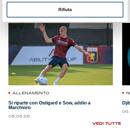
VEDI ANCHE
Rifiuta
ALLENAMENTO
N
Si riparte con Ostigard e Sow, addio a
Dji
Marchioro
06
06.08.26
VEDI TUTTE