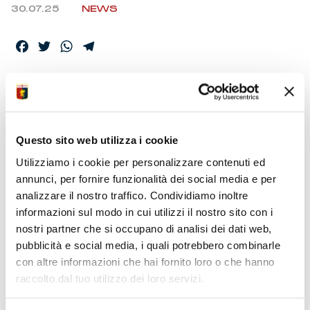
30.07.25
NEWS
Facebook
Twitter
WhatsApp
Telegram
GENOA LA MAGLIA
AWAY 2025/26- IL
Questo sito web utilizza i cookie
VIDEO
Utilizziamo i cookie per personalizzare contenuti ed
annunci, per fornire funzionalità dei social media e per
analizzare il nostro traffico. Condividiamo inoltre
Kappa® e Genoa CFC svelano la maglia away 2025/26:
informazioni sul modo in cui utilizzi il nostro sito con i
un tributo alla Croce di San Giorgio e alle radici inglesi
del club
nostri partner che si occupano di analisi dei dati web,
pubblicità e social media, i quali potrebbero combinarle
con altre informazioni che hai fornito loro o che hanno
raccolto dal tuo utilizzo dei loro servizi.