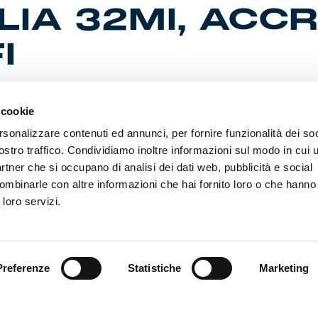
LIA 32MI, ACCR
I
 cookie
ento ai 32esimi di Coppa Italia Frecciarossa 2026/27, Lega Cal
 la gestione accredito fotogiornalisti delle gare avverrà con la 
rsonalizzare contenuti ed annunci, per fornire funzionalità dei soc
ostro traffico. Condividiamo inoltre informazioni sul modo in cui ut
partner che si occupano di analisi dei dati web, pubblicità e social
NALISTI SERIE A:
fotogiornalisti in possesso di regolare autorizzazione valevole p
ombinarle con altre informazioni che hai fornito loro o che hanno
7 per le competizioni di Lega Calcio Serie A potranno accreditar
 loro servizi.
ortale
https://booking.seriea.media
con le medesime modalità ric
 Campionato. Non vengono concesse proroghe per quanto riguar
oni della stagione precedente.
Preferenze
Statistiche
Marketing
NALISTI SERIE B:
o in questione sarà consentito regolare accesso anche ai fotogiorn
 autorizzazione valevole per la Serie B s.s. 2026/27. Non ven
oroghe per quanto riguarda le autorizzazioni della stagione pr