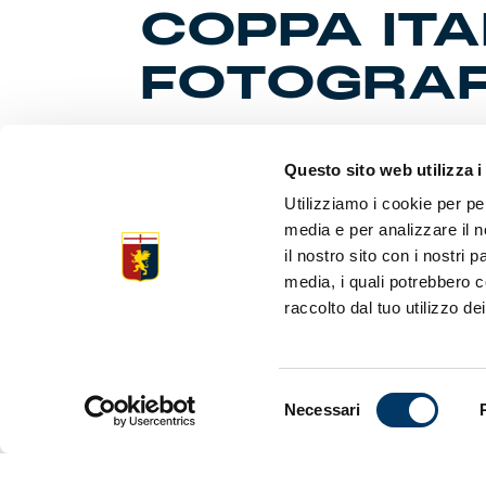
COPPA ITA
FOTOGRAF
Questo sito web utilizza i
Con riferim
informa che
Utilizziamo i cookie per pe
modalità:
media e per analizzare il n
il nostro sito con i nostri 
FOTOGIOR
Soltanto i 
media, i quali potrebbero c
s.s. 2026/2
raccolto dal tuo utilizzo dei
apposito p
le gare di
autorizzazi
Selezione
Necessari
FOTOGIOR
del
Per il turn
consenso
possesso di
concesse pr