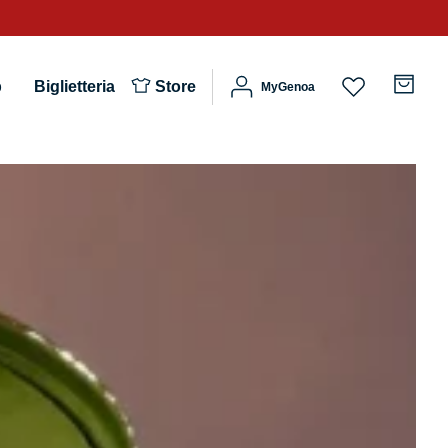
b
Biglietteria
Store
MyGenoa