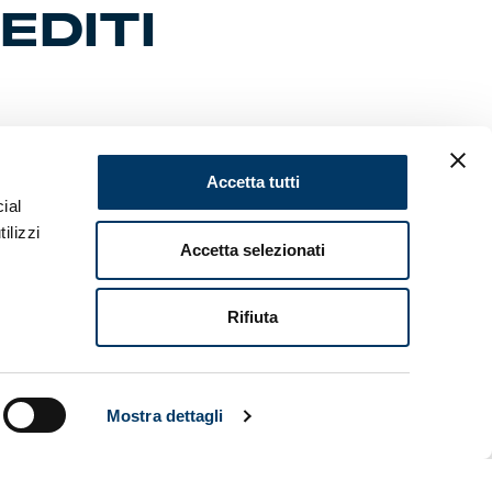
EDITI
cio Serie A
Accetta tutti
seguente
ial
ilizzi
Accetta selezionati
er la nuova
si tramite
Rifiuta
hieste per
da le
Mostra dettagli
alisti in
gono
ecedente.