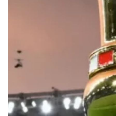
Summer Sale
Mare
Accessori
Party
Outlet
Helan x Genoa
Isolani x Genoa
Gift Card Online Store