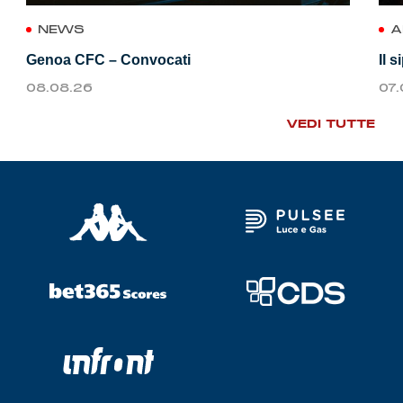
NEWS
A
Genoa CFC – Convocati
Il 
08.08.26
07
VEDI TUTTE