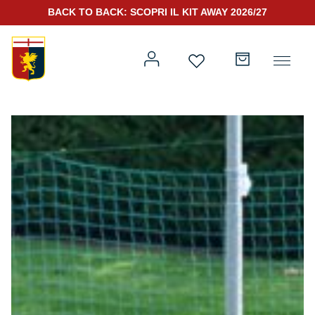
BACK TO BACK: SCOPRI IL KIT AWAY 2026/27
Prima squadra
Kit Gara 2026/27
Training
Prima squadra
Rappresentanza
Kit Gara 25/26
Genoa for Special