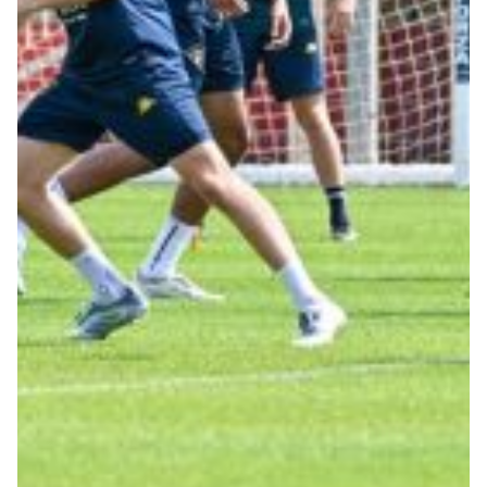
Summer Sale
Mare
Accessori
Party
Outlet
Helan x Genoa
Isolani x Genoa
Gift Card Online Store