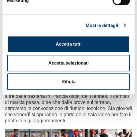
Marketing
Mostra dettagli
Accelerazioni all’orizzonte
Lavori di recupero e carichi da smaltire. La terza giornata
settimanale ha preso il via, dopo la colazione collettiva e i
Accetta tutti
controlli nelle sale mediche, con una disamina preliminare
negli uffici di Vieira e collaboratori, seguita da programmi
calibrati su misura e circuiti atletici individuali. Sviluppi
Accetta selezionati
tecnici e partitelle sono stati indirizzati solo a una parte
circoscritta del gruppo, dopo il dispendioso test match di
ieri con la nazionale universitaria giapponese. I portieri
Rifiuta
sono stati destinatari di integrazioni specifiche. A una
decina di giorni dal debutto in Coppa Italia Frecciarossa, e
a tre dalla trasferta in Francia ospiti del Rennes, il cambio
di marcia passa, oltre che dalle prove sul terreno,
attraverso la convocazione di riunioni tecniche. Sia giovedì
che venerdì si apriranno le porte della sala video per fare il
punto con gli aggiornamenti.