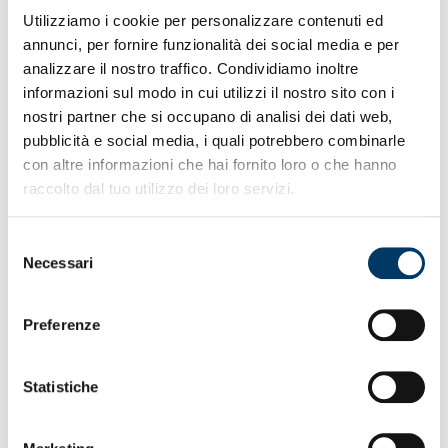
Riscontri positivi sulle condizioni generali del
Utilizziamo i cookie per personalizzare contenuti ed
gruppo in attività
annunci, per fornire funzionalità dei social media e per
Sabato altra amichevole internazionale si gioca
analizzare il nostro traffico. Condividiamo inoltre
oltralpe a Rennes
Biglietti per genoani acquistabili alle biglietterie
informazioni sul modo in cui utilizzi il nostro sito con i
‘Stade de Rennes”
nostri partner che si occupano di analisi dei dati web,
Investimenti su profili italiani ed esteri per
pubblicità e social media, i quali potrebbero combinarle
intercettare giovani talenti
con altre informazioni che hai fornito loro o che hanno
Su My Genoa altri contenuti esclusivi in arrivo per
raccolto dal tuo utilizzo dei loro servizi.
iscriversi
QUI
Sconto continuativo 15% per tutti abbonati iscritti a
My Genoa
Selezione
E-commerce
ufficiale da nuove maglie a nuove
Necessari
del
collezioni ‘25/26
consenso
Sottoscrizione ingressi solidali allo stadio
Un Cuore
Grande Così
Preferenze
Under 20M sabato amichevole al ‘Piola’ con Pro
Vercelli ore 17
Statistiche