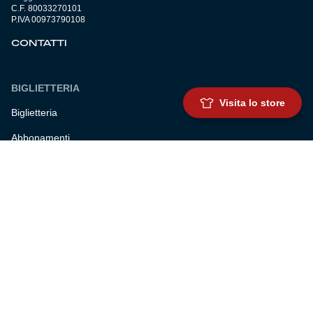
C.F. 80033270101
P.IVA 00973790108
CONTATTI
BIGLIETTERIA
Visita lo store
Biglietteria
Abbonamenti
Accrediti
Experience
Hospitality
SQUADRE
Prima squadra maschile