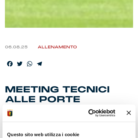
06.08.25
ALLENAMENTO
Facebook
Twitter
WhatsApp
Telegram
MEETING TECNICI
ALLE PORTE
Vieira e staff approfondiscono le istruzioni didattiche
in sala video
In campo proseguono gli addestramenti nel
Questo sito web utilizza i cookie
percorso di crescita