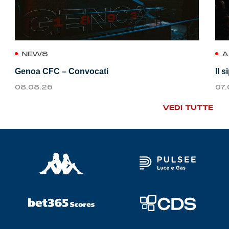
NEWS
A
Genoa CFC – Convocati
Il 
08.08.26
07
VEDI TUTTE