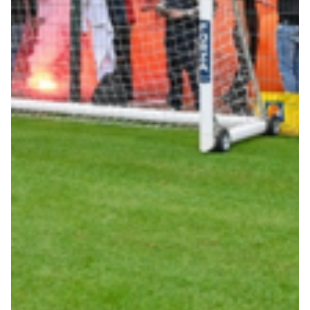
Summer Sale
Mare
Accessori
Party
Outlet
Helan x Genoa
Isolani x Genoa
Gift Card Online Store