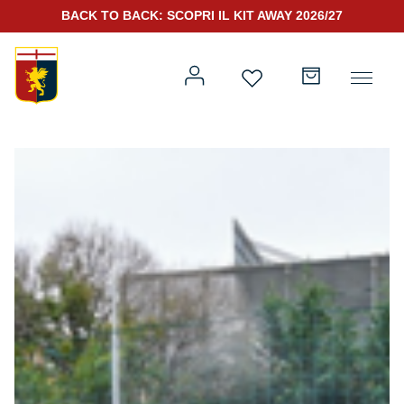
BACK TO BACK: SCOPRI IL KIT AWAY 2026/27
Prima squadra
Kit Gara 2026/27
Training
Prima squadra
Rappresentanza
Kit Gara 25/26
Genoa for Special