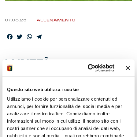
07.08.25
ALLENAMENTO
Facebook
Twitter
WhatsApp
Telegram
LUNEDÌ
ALLENAMENTO A
PORTE APERTE
Questo sito web utilizza i cookie
Utilizziamo i cookie per personalizzare contenuti ed
• Vi aspettiamo per un abbraccio collettivo di inizio
annunci, per fornire funzionalità dei social media e per
stagione
analizzare il nostro traffico. Condividiamo inoltre
• Varchi del ‘Signorini’ aperti al pubblico a partire dalle
informazioni sul modo in cui utilizzi il nostro sito con i
ore 16
nostri partner che si occupano di analisi dei dati web,
• Inizio dell’allenamento in palestra previsto alle ore
16:30
pubblicità e social media, i quali potrebbero combinarle