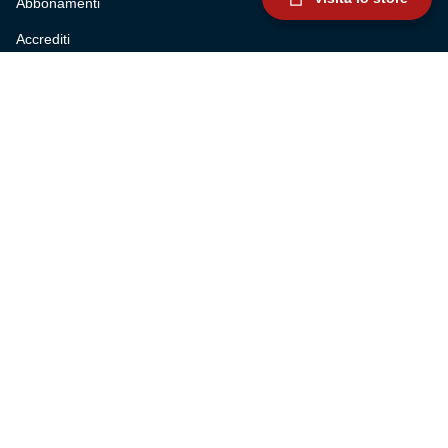
Abbonamenti
Accrediti
Experience
Hospitality
SQUADRE
Prima squadra maschile
Prima squadra femminile
Settore giovanile
Genoa for special
Genoa Academy
Summer Camp