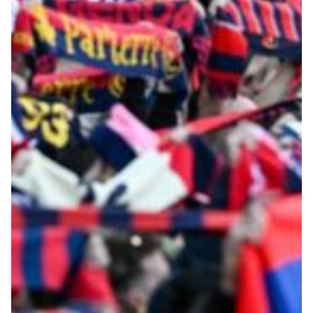
Summer Sale
Mare
Accessori
Party
Outlet
Helan x Genoa
Isolani x Genoa
Gift Card Online Store