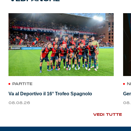
PARTITE
N
Va al Deportivo il 16° Trofeo Spagnolo
Gen
08.08.26
08
VEDI TUTTE