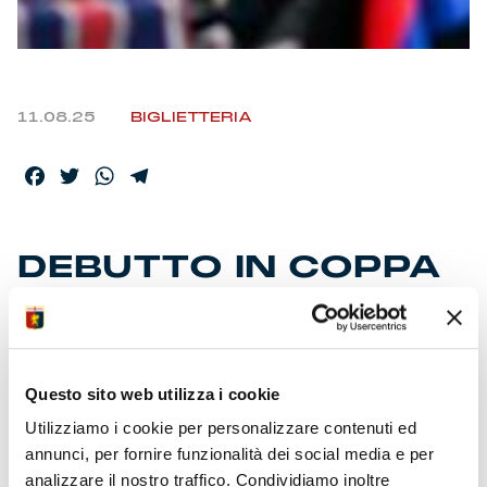
11.08.25
BIGLIETTERIA
Facebook
Twitter
WhatsApp
Telegram
DEBUTTO IN COPPA
ITALIA, PROSEGUE
PREVENDITA
Questo sito web utilizza i cookie
• Genoa-Vicenza al “Ferraris” venerdì 15 agosto (21:15)
Utilizziamo i cookie per personalizzare contenuti ed
• Ingresso compreso per 28.101 abbonati stagione
annunci, per fornire funzionalità dei social media e per
‘25/26
analizzare il nostro traffico. Condividiamo inoltre
•
Biglietti
disponibili sugli abituali canali di