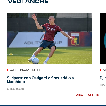
VEDI ANCHE
ALLENAMENTO
N
Si riparte con Ostigard e Sow, addio a
Dji
Marchioro
06
06.08.26
VEDI TUTTE