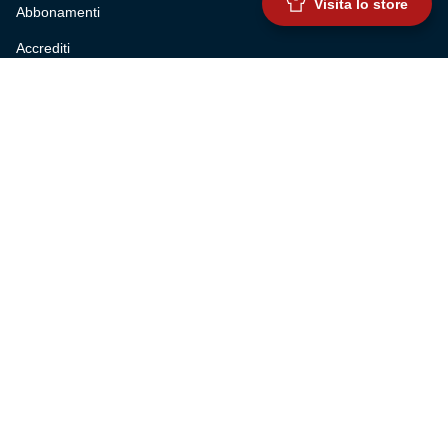
Visita lo store
Abbonamenti
Accrediti
Experience
Hospitality
SQUADRE
Prima squadra maschile
Prima squadra femminile
Settore giovanile
Genoa for special
Genoa Academy
Summer Camp