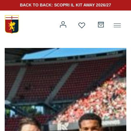
BACK TO BACK: SCOPRI IL KIT AWAY 2026/27
Prima squadra
Kit Gara 2026/27
Training
Prima squadra
Rappresentanza
Kit Gara 25/26
Genoa for Special