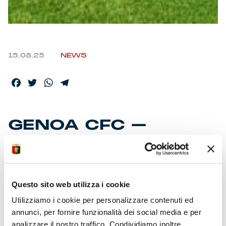
15.08.25
NEWS
Facebook
Twitter
WhatsApp
Telegram
GENOA CFC –
ELENCO CONVOCATI
I calciatori selezionati dallo Staff Tecnico per la partita con
Questo sito web utilizza i cookie
il Vicenza valida per i 32mi di finale Coppa Italia
Frecciarossa.
Utilizziamo i cookie per personalizzare contenuti ed
annunci, per fornire funzionalità dei social media e per
analizzare il nostro traffico. Condividiamo inoltre