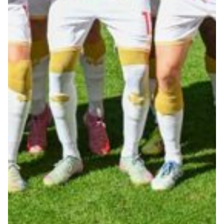
Summer Sale
Mare
Accessori
Party
Outlet
Helan x Genoa
Isolani x Genoa
Gift Card Online Store