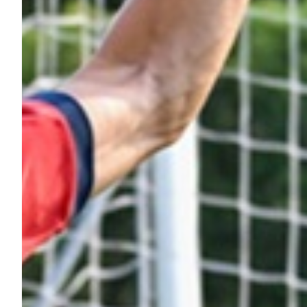
Summer Sale
Mare
Accessori
Party
Outlet
Helan x Genoa
Isolani x Genoa
Gift Card Online Store