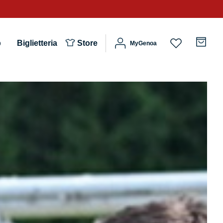
b
Biglietteria
Store
MyGenoa