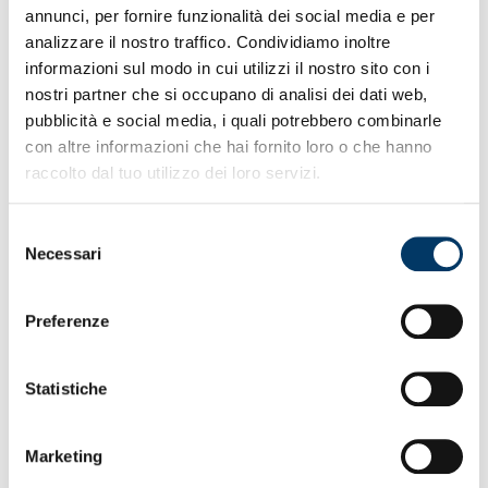
• In corso valutazioni conclusive condizioni di tutto il
annunci, per fornire funzionalità dei social media e per
gruppo
analizzare il nostro traffico. Condividiamo inoltre
•
Fini e Venturino convocati in Nazionale italiana Under
informazioni sul modo in cui utilizzi il nostro sito con i
21
nostri partner che si occupano di analisi dei dati web,
• Grifone ancora imbattuto in questa parte iniziale
stagione
pubblicità e social media, i quali potrebbero combinarle
• Arbitra internazionale Chiffi la seconda gara di
con altre informazioni che hai fornito loro o che hanno
campionato
raccolto dal tuo utilizzo dei loro servizi.
• Presenze istituzionali a Marassi domenica in Tribuna
1893
• Stadio colorato a festa all’insegna del tifo e valori fair-
Selezione
play
Necessari
del
• Ultime disponibilità di biglietti per settori Tribuna e
consenso
Distinti
• Sportello accrediti stadio in servizio domenica dalle
Preferenze
13:30
• Women: Genoa-Sassuolo sabato Sciorba (16) entrata
libera
Statistiche
• U.20: Milan-Genoa domenica terza giornata Primavera
1
Marketing