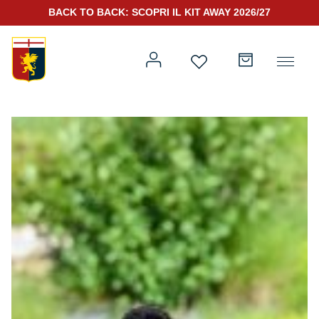
BACK TO BACK: SCOPRI IL KIT AWAY 2026/27
Prima squadra
Kit Gara 2026/27
Training
Prima squadra
Rappresentanza
Kit Gara 25/26
Genoa for Special