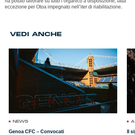
ha potuto lavorare su tutto l’organico a disposizione, fatta
eccezione per Otoa impegnato nell’iter di riabilitazione.
VEDI ANCHE
NEWS
A
Genoa CFC – Convocati
Il 