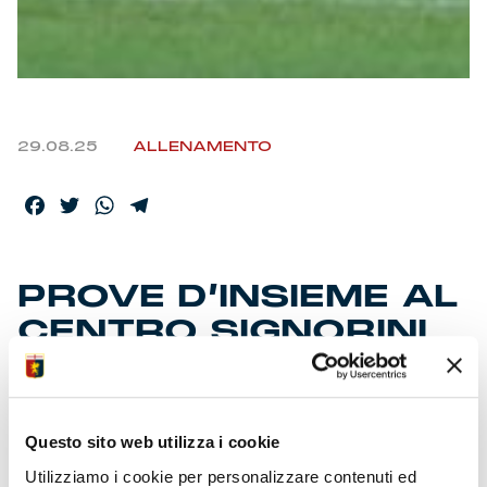
29.08.25
ALLENAMENTO
Facebook
Twitter
WhatsApp
Telegram
PROVE D’INSIEME AL
CENTRO SIGNORINI
• Ponte levatoio abbassato per serie di accorgimenti
tattici
Questo sito web utilizza i cookie
• Vigilia a Multedo per calibrare soluzioni e ottimizzare
quadro
Utilizziamo i cookie per personalizzare contenuti ed