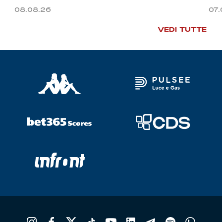
08.08.26
07
VEDI TUTTE