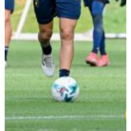
Summer Sale
Mare
Accessori
Party
Outlet
Helan x Genoa
Isolani x Genoa
Gift Card Online Store