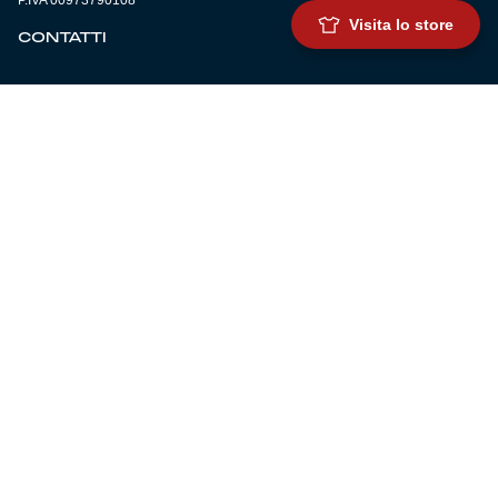
P.IVA 00973790108
Visita lo store
CONTATTI
BIGLIETTERIA
Biglietteria
Abbonamenti
Accrediti
Experience
Hospitality
SQUADRE
Prima squadra maschile
Prima squadra femminile