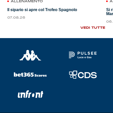
ALLENAMENTO
A
Il sipario si apre col Trofeo Spagnolo
Si 
Mar
07.08.26
06
VEDI TUTTE