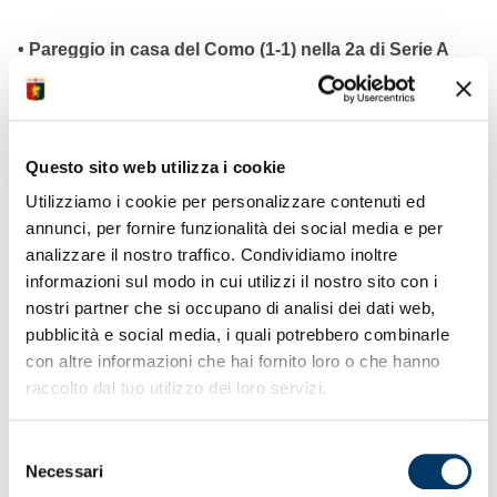
• Pareggio in casa del Como (1-1) nella 2a di Serie A
Women’s Cup
• A segno nel finale la bomber Bargi su assist al bacio
di Monterubbiano
• Tecnico De La Fuente soddisfatto per la prova di
carattere del team
Questo sito web utilizza i cookie
• Domenica ultima partita del girone eliminatorio ospiti
Utilizziamo i cookie per personalizzare contenuti ed
della Fiorentina
• Si avvicina anche l’esordio il 21 in Coppa Italia
annunci, per fornire funzionalità dei social media e per
Women con il Verona
analizzare il nostro traffico. Condividiamo inoltre
informazioni sul modo in cui utilizzi il nostro sito con i
nostri partner che si occupano di analisi dei dati web,
pubblicità e social media, i quali potrebbero combinarle
con altre informazioni che hai fornito loro o che hanno
raccolto dal tuo utilizzo dei loro servizi.
Selezione
Necessari
del