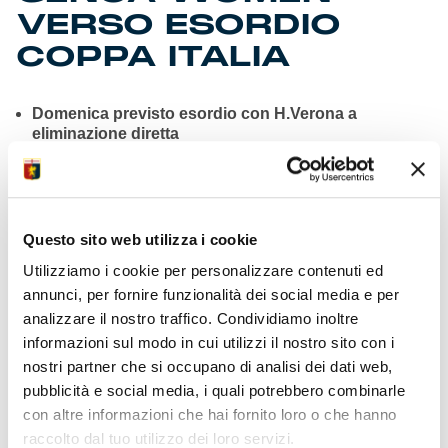
VERSO ESORDIO
COPPA ITALIA
Domenica previsto esordio con H.Verona a
eliminazione diretta
Si gioca allo stadio Olivieri campo di casa delle
scaligere ore 15
La vincente affronterà il Milan nel fine settimana
20/21 dicembre
Il team esce a testa alta dal girone della Serie A
Questo sito web utilizza i cookie
Women’s Cup
Utilizziamo i cookie per personalizzare contenuti ed
Sconfitta di misura (2-1) con Fiorentina in partita al
Viola Park
annunci, per fornire funzionalità dei social media e per
A segno per nostre Cinotti ex della gara come De La
analizzare il nostro traffico. Condividiamo inoltre
Fuente
informazioni sul modo in cui utilizzi il nostro sito con i
Due sconfitte e un pareggio per grifonesse in
nostri partner che si occupano di analisi dei dati web,
raggruppamento
pubblicità e social media, i quali potrebbero combinarle
Segnali positivi dal team sempre in partita nelle tre
disputate
con altre informazioni che hai fornito loro o che hanno
Coppa Italia Primavera Women Genoa con Como,
raccolto dal tuo utilizzo dei loro servizi.