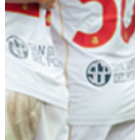
Summer Sale
Mare
Accessori
Party
Outlet
Helan x Genoa
Isolani x Genoa
Gift Card Online Store