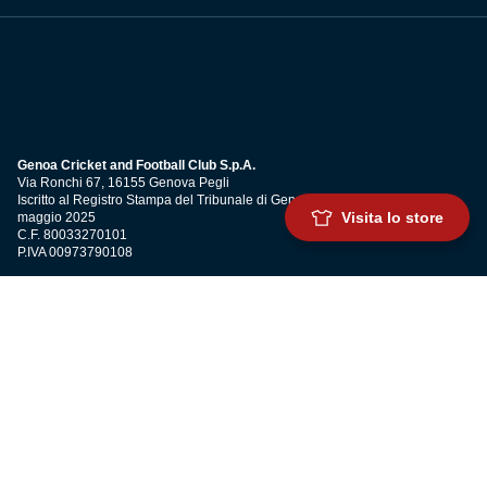
Genoa Cricket and Football Club S.p.A.
Via Ronchi 67, 16155 Genova Pegli
Iscritto al Registro Stampa del Tribunale di Genova n. 3054 in data 7
Visita lo store
maggio 2025
C.F. 80033270101
P.IVA 00973790108
CONTATTI
BIGLIETTERIA
Biglietteria
Abbonamenti
Accrediti