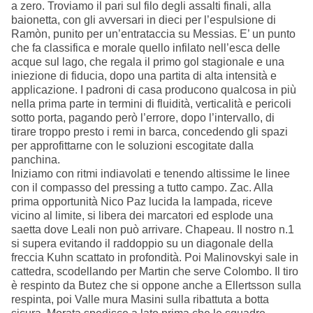
a zero. Troviamo il pari sul filo degli assalti finali, alla
baionetta, con gli avversari in dieci per l’espulsione di
Ramòn, punito per un’entrataccia su Messias. E’ un punto
che fa classifica e morale quello infilato nell’esca delle
acque sul lago, che regala il primo gol stagionale e una
iniezione di fiducia, dopo una partita di alta intensità e
applicazione. I padroni di casa producono qualcosa in più
nella prima parte in termini di fluidità, verticalità e pericoli
sotto porta, pagando però l’errore, dopo l’intervallo, di
tirare troppo presto i remi in barca, concedendo gli spazi
per approfittarne con le soluzioni escogitate dalla
panchina.
Iniziamo con ritmi indiavolati e tenendo altissime le linee
con il compasso del pressing a tutto campo. Zac. Alla
prima opportunità Nico Paz lucida la lampada, riceve
vicino al limite, si libera dei marcatori ed esplode una
saetta dove Leali non può arrivare. Chapeau. Il nostro n.1
si supera evitando il raddoppio su un diagonale della
freccia Kuhn scattato in profondità. Poi Malinovskyi sale in
cattedra, scodellando per Martin che serve Colombo. Il tiro
è respinto da Butez che si oppone anche a Ellertsson sulla
respinta, poi Valle mura Masini sulla ribattuta a botta