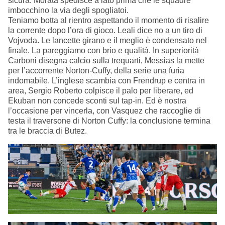
sicura. Morata spedisce a lato prima che le squadre
imbocchino la via degli spogliatoi.
Teniamo botta al rientro aspettando il momento di risalire
la corrente dopo l’ora di gioco. Leali dice no a un tiro di
Vojvoda. Le lancette girano e il meglio è condensato nel
finale. La pareggiamo con brio e qualità. In superiorità
Carboni disegna calcio sulla trequarti, Messias la mette
per l’accorrente Norton-Cuffy, della serie una furia
indomabile. L’inglese scambia con Frendrup e centra in
area, Sergio Roberto colpisce il palo per liberare, ed
Ekuban non concede sconti sul tap-in. Ed è nostra
l’occasione per vincerla, con Vasquez che raccoglie di
testa il traversone di Norton Cuffy: la conclusione termina
tra le braccia di Butez.