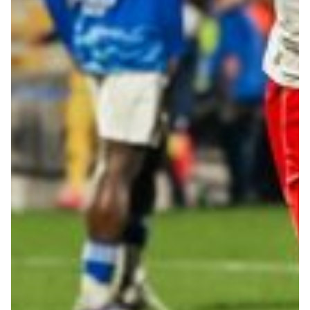
Summer Sale
Mare
Accessori
Party
Outlet
Helan x Genoa
Isolani x Genoa
Gift Card Online Store