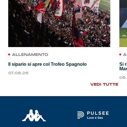
ALLENAMENTO
A
Il sipario si apre col Trofeo Spagnolo
Si 
Mar
07.08.26
06
VEDI TUTTE