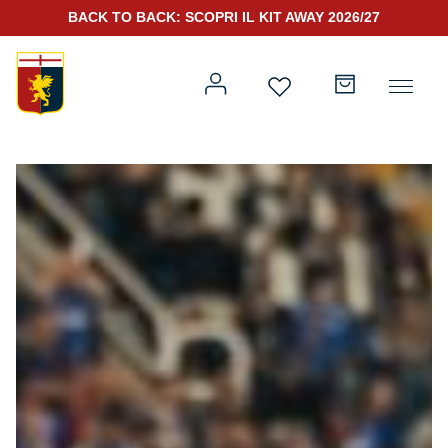
BACK TO BACK: SCOPRI IL KIT AWAY 2026/27
Prima squadra
Kit Gara 2026/27
Training
Prima squadra
Rappresentanza
Kit Gara 25/26
Genoa for Special