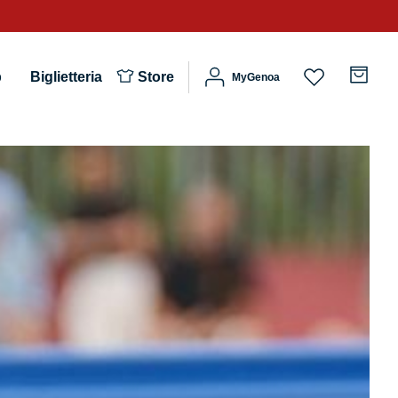
b
Biglietteria
Store
MyGenoa