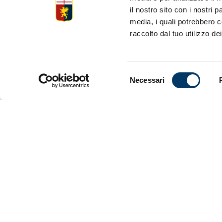
il nostro sito con i nostri 
media, i quali potrebbero c
raccolto dal tuo utilizzo dei
• Al centro
• Isolani 
• Pareggio
• Più occa
Selezione
• I grifonc
Necessari
del
• Prossimo
consenso
Un punto p
opportunità 
ai danni di
nella prima
Keyanov com
sotto nel pu
sviluppi di 
con il boli
un’azione co
stagionale 