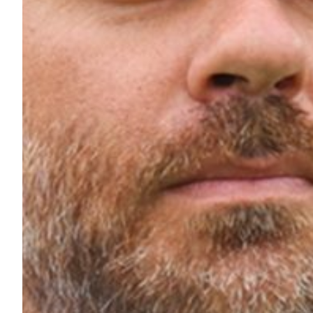
Summer Sale
Mare
Accessori
Party
Outlet
Helan x Genoa
Isolani x Genoa
Gift Card Online Store