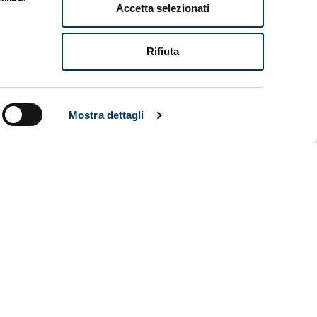
Accetta selezionati
Rifiuta
oa
to
c
ni
ntina
Mostra dettagli
nata
tto più
’espulsione
a. Incisivi
 cui
endy, ma
to sugli
o il pari
 suggello di
battibilità