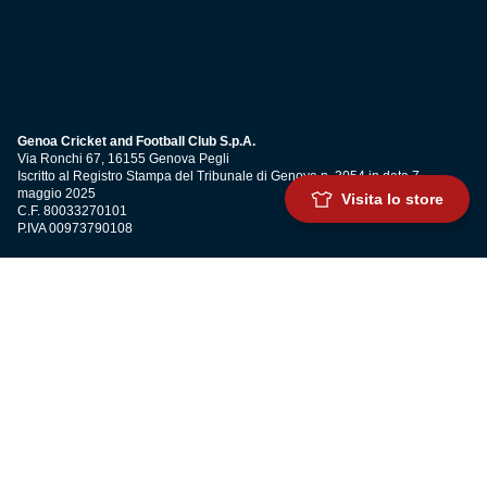
Genoa Cricket and Football Club S.p.A.
Via Ronchi 67, 16155 Genova Pegli
Iscritto al Registro Stampa del Tribunale di Genova n. 3054 in data 7
maggio 2025
Visita lo store
C.F. 80033270101
P.IVA 00973790108
CONTATTI
BIGLIETTERIA
Biglietteria
Abbonamenti
Accrediti