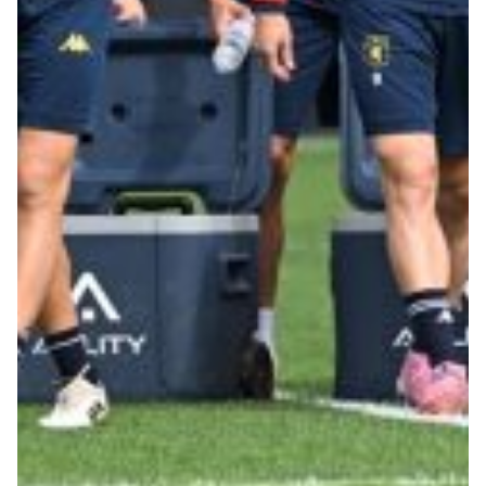
Summer Sale
Mare
Accessori
Party
Outlet
Helan x Genoa
Isolani x Genoa
Gift Card Online Store