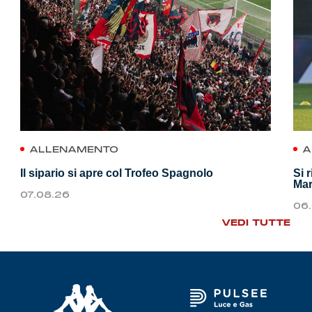
ALLENAMENTO
A
Il sipario si apre col Trofeo Spagnolo
Si 
Mar
07.08.26
06
VEDI TUTTE