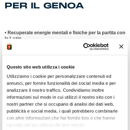
PER IL GENOA
• Recuperate energie mentali e fisiche per la partita con
la Lazio
• Collaudo ok al centro sportivo in una splendida
giornata di sole
• Riunione prima del via ai lavori per studio della tattica
applicativa
Questo sito web utilizza i cookie
• Convocabili Cornet e Ostigard recupero completato
per entrambi
Utilizziamo i cookie per personalizzare contenuti ed
• Indisponibili Messias e Onana per sfida lunedì al
annunci, per fornire funzionalità dei social media e per
‘Tempio’ 20:45
analizzare il nostro traffico. Condividiamo inoltre
• Nostro primato duelli vinti 200 in prime 4 giornate
Serie A Enilive
informazioni sul modo in cui utilizzi il nostro sito con i
• Secondo posto staccato Torino con 173 in questo
nostri partner che si occupano di analisi dei dati web,
scorcio iniziale
pubblicità e social media, i quali potrebbero combinarle
• Quinti per minor numero tiri totali 43 concessi a team
con altre informazioni che hai fornito loro o che hanno
avversari
raccolto dal tuo utilizzo dei loro servizi.
• Presentata media partnership Genoa CFC e Rolling