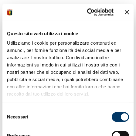
• Al “Luigi Ferraris” la Lazio di Sarri passa con il
punteggio di 0-3
• Partita in salita dopo vantaggio ospite realizzato da
Questo sito web utilizza i cookie
Cancellieri
• Alla mezzora il raddoppio di Castellanos su un’altra
Utilizziamo i cookie per personalizzare contenuti ed
ripartenza
annunci, per fornire funzionalità dei social media e per
• Tris nella ripresa di Zaccagni sfruttando un
analizzare il nostro traffico. Condividiamo inoltre
mischione in area
• Spettatori muniti di titoli di accesso per questo match
informazioni sul modo in cui utilizzi il nostro sito con i
30.824
nostri partner che si occupano di analisi dei dati web,
• Domenica trasferta in casa dei campioni d’Italia al
pubblicità e social media, i quali potrebbero combinarle
“Maradona”
con altre informazioni che hai fornito loro o che hanno
raccolto dal tuo utilizzo dei loro servizi.
Selezione
Necessari
del
consenso
Preferenze