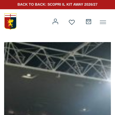
BACK TO BACK: SCOPRI IL KIT AWAY 2026/27
Prima squadra
Kit Gara 2026/27
Training
Prima squadra
Rappresentanza
Kit Gara 25/26
Genoa for Special