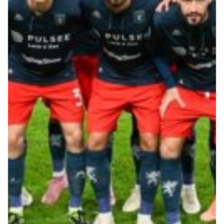
Summer Sale
Mare
Accessori
Party
Outlet
Helan x Genoa
Isolani x Genoa
Gift Card Online Store