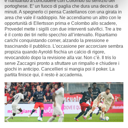
e riandando a concludere con Colombo su servizio del
portoghese. E’ un fuoco di paglia che dura una decina di
minuti. A spegnerlo ci pensa Castellanos con una girata in
area che vale il raddoppio. Ne accendiamo un altro con le
opportunità di Ellertsson prima e Colombo allo scadere,
Provedel mette i sigilli con due interventi salvifici. Tre a tre
è il conto dei tiri nello specchio all’intervallo. Ripartiamo
carichi conquistando corner, alzando la pressione e
trascinando il pubblico. L’occasione per accorciare sembra
propizia quando Ayroldi fischia un calcio di rigore,
revocandolo dopo la revisione alla var. Non c’è. Il tris lo
serve Zaccagni pronto a sfruttare un rimpallo e chiudere i
giochi in anticipo. Cancellieri si mangia poi il poker. La
partita finisce qui, il resto è accademia.