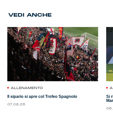
VEDI ANCHE
ALLENAMENTO
A
Il sipario si apre col Trofeo Spagnolo
Si 
Mar
07.08.26
06