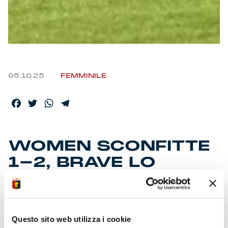
05.10.25
FEMMINILE
Facebook
Twitter
WhatsApp
Telegram
WOMEN SCONFITTE
1-2, BRAVE LO
STESSO
• Il Milan rimonta le nostre al tramonto della partita
Questo sito web utilizza i cookie
• Festa dello sport alla Sciorba e orgoglio per il club