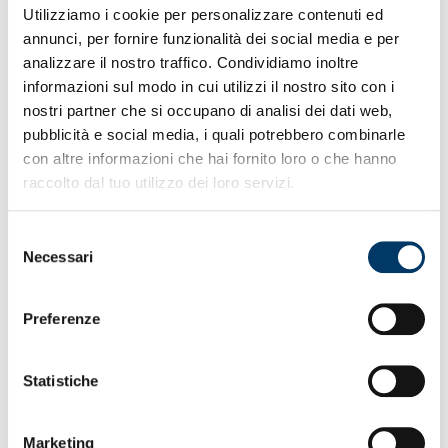
Utilizziamo i cookie per personalizzare contenuti ed
• Ottimo spirito collettivo all’esordio delle grifonesse
• Gara di personalità da parte di Acuti e compagne
annunci, per fornire funzionalità dei social media e per
• In vantaggio con tap-in di Söndergaard sua rete n.1
analizzare il nostro traffico. Condividiamo inoltre
• Pareggio ospite nella ripresa dopo un palo della
informazioni sul modo in cui utilizzi il nostro sito con i
Bargi
nostri partner che si occupano di analisi dei dati web,
• Rete del ko realizzata nel corso dell’extra-time
pubblicità e social media, i quali potrebbero combinarle
• A lungo alla pari con avversarie senza timori
reverenziali
con altre informazioni che hai fornito loro o che hanno
• Tecnico De La Fuente guida iter crescita del team
raccolto dal tuo utilizzo dei loro servizi.
• In tribuna dg Ricciardella e direttrice Carissimi
• Quasi mille tifosi in tribuna impianto della Sciorba
• Prima trasferta la prossima settimana in casa Lazio
Selezione
Necessari
del
consenso
Preferenze
Statistiche
Marketing