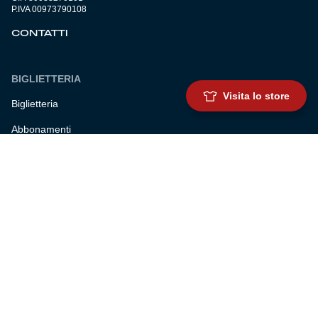
P.IVA 00973790108
CONTATTI
BIGLIETTERIA
Visita lo store
Biglietteria
Abbonamenti
Accrediti
Experience
Hospitality
SQUADRE
Prima squadra maschile
Prima squadra femminile