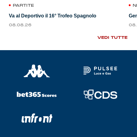
PARTITE
N
Va al Deportivo il 16° Trofeo Spagnolo
Gen
08.08.26
08
VEDI TUTTE