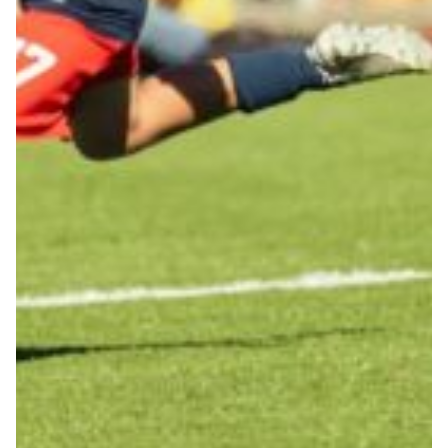
Summer Sale
Mare
Accessori
Party
Outlet
Helan x Genoa
Isolani x Genoa
Gift Card Online Store