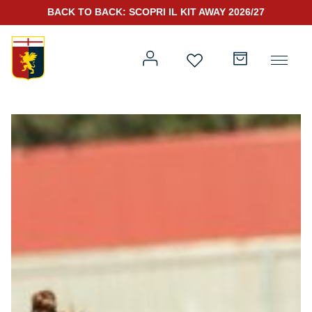
BACK TO BACK: SCOPRI IL KIT AWAY 2026/27
Prima squadra
Kit Gara 2026/27
Training
Prima squadra
Rappresentanza
Kit Gara 25/26
Genoa for Special