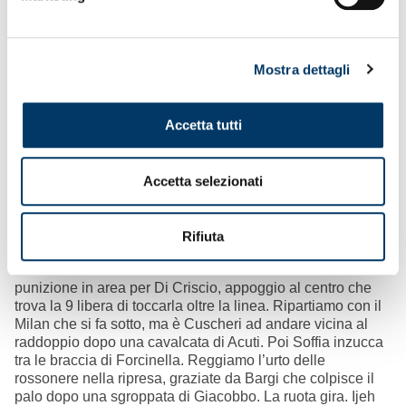
Mostra dettagli
Una giornata epocale
– La liturgia del calcio regala
giornate così. Piene di significati. Una giornata da
Accetta tutti
appendere al calendario lungo la parete nonostante il
risultato. Paghiamo il conto figlio del calo nel finale, al
termine di una partita di abnegazione e giocata con
Accetta selezionati
personalità. Dopo una prima frazione con un impianto
solido, il piglio giusto e idee chiare, con l’occasione di
Soffia per le avversarie, pareggiata da Söndergaard il cui
Rifiuta
diagonale esce di poco, prima dell’intervallo raccogliamo i
frutti con l’attaccante svedese. Massa scodella una
punizione in area per Di Criscio, appoggio al centro che
trova la 9 libera di toccarla oltre la linea. Ripartiamo con il
Milan che si fa sotto, ma è Cuscheri ad andare vicina al
raddoppio dopo una cavalcata di Acuti. Poi Soffia inzucca
tra le braccia di Forcinella. Reggiamo l’urto delle
rossonere nella ripresa, graziate da Bargi che colpisce il
palo dopo una sgroppata di Giacobbo. La ruota gira. Ijeh