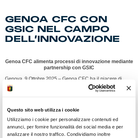
GENOA CFC CON
GSIC NEL CAMPO
DELL’INNOVAZIONE
Genoa CFC alimenta processi di innovazione mediante
partnership con GSIC
Genova, 9 Ottobre 2025 – Genoa CFC ha il piacere di
annunciare una partnership con Global Sports Innovation
Center (GSIC), ecosistema alimentato da Microsoft, per
l’implementazione dei processi di innovazione digitale nel
campo dello sport. In ragione degli accordi sottoscritti il
club di calcio più antico in Italia entra a far parte
Questo sito web utilizza i cookie
dell’ecosistema leader nel settore, con l’obiettivo di
Utilizziamo i cookie per personalizzare contenuti ed
espandere la rete di relazioni, la riconoscibilità del marchio
annunci, per fornire funzionalità dei social media e per
all’estero e allargare la community della fan-base.
analizzare il nostro traffico. Condividiamo inoltre