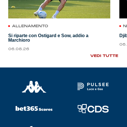
ALLENAMENTO
N
Si riparte con Ostigard e Sow, addio a
Dji
Marchioro
06
06.08.26
VEDI TUTTE