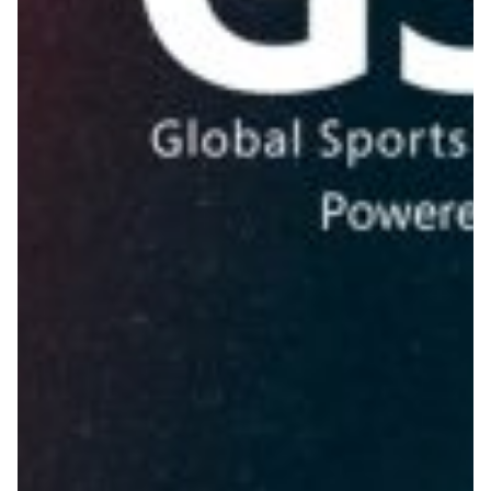
Summer Sale
Mare
Accessori
Party
Outlet
Helan x Genoa
Isolani x Genoa
Gift Card Online Store