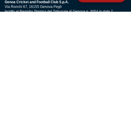
Genoa Cricket and Football Club S.p.A.
Via Ronchi 67, 16155 Genova Pegli
Iscritto al Registro Stampa del Tribunale di Genova n. 3054 in data 7
maggio 2025
C.F. 80033270101
P.IVA 00973790108
CONTATTI
BIGLIETTERIA
Biglietteria
Abbonamenti
Accrediti
Experience
Hospitality
SQUADRE