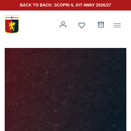
BACK TO BACK: SCOPRI IL KIT AWAY 2026/27
Prima squadra
Kit Gara 2026/27
Training
Prima squadra
Rappresentanza
Kit Gara 25/26
Genoa for Special