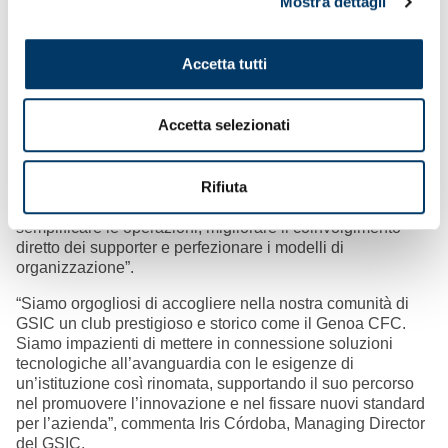
Mostra dettagli
nutrizione e monitoraggio dei giocatori. L’obiettivo è
selezionare e implementare innovazioni che aiutino gli
atleti a rimanere più sani e a dare il meglio nelle loro
Accetta tutti
prestazioni.
“L’adesione a GSIC è in linea con il nostro impegno e
Accetta selezionati
rappresenta una pietra miliare nelle strategie di sviluppo e
nel percorso di modernizzazione intrapreso da tempo”,
dichiara Andrés Blázquez Club Ceo del Genoa CFC.
Rifiuta
“Entrare in contatto con i principali player sportivi apre le
porte a vantaggi plurimi e soluzioni all’avanguardia, come
semplificare le operazioni, migliorare il coinvolgimento
diretto dei supporter e perfezionare i modelli di
organizzazione”.
“Siamo orgogliosi di accogliere nella nostra comunità di
GSIC un club prestigioso e storico come il Genoa CFC.
Siamo impazienti di mettere in connessione soluzioni
tecnologiche all’avanguardia con le esigenze di
un’istituzione così rinomata, supportando il suo percorso
nel promuovere l’innovazione e nel fissare nuovi standard
per l’azienda”, commenta Iris Córdoba, Managing Director
del GSIC.