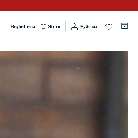
b
Biglietteria
Store
MyGenoa