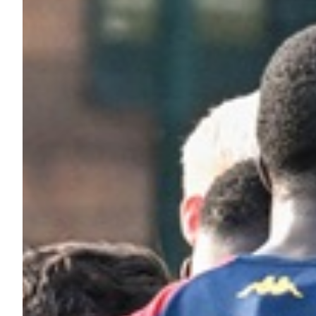
Summer Sale
Mare
Accessori
Party
Outlet
Helan x Genoa
Isolani x Genoa
Gift Card Online Store