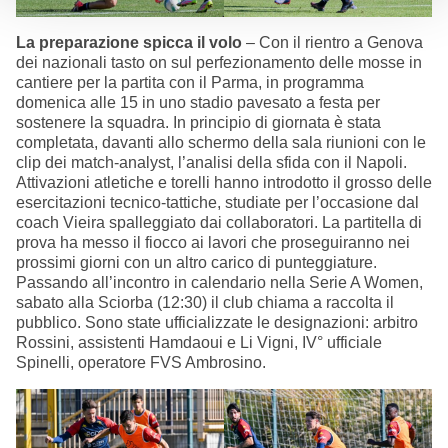
La preparazione spicca il volo
– Con il rientro a Genova
dei nazionali tasto on sul perfezionamento delle mosse in
cantiere per la partita con il Parma, in programma
domenica alle 15 in uno stadio pavesato a festa per
sostenere la squadra. In principio di giornata è stata
completata, davanti allo schermo della sala riunioni con le
clip dei match-analyst, l’analisi della sfida con il Napoli.
Attivazioni atletiche e torelli hanno introdotto il grosso delle
esercitazioni tecnico-tattiche, studiate per l’occasione dal
coach Vieira spalleggiato dai collaboratori. La partitella di
prova ha messo il fiocco ai lavori che proseguiranno nei
prossimi giorni con un altro carico di punteggiature.
Passando all’incontro in calendario nella Serie A Women,
sabato alla Sciorba (12:30) il club chiama a raccolta il
pubblico. Sono state ufficializzate le designazioni: arbitro
Rossini, assistenti Hamdaoui e Li Vigni, IV° ufficiale
Spinelli, operatore FVS Ambrosino.