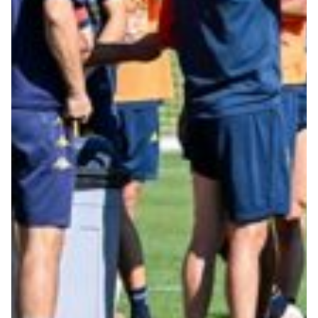
Summer Sale
Mare
Accessori
Party
Outlet
Helan x Genoa
Isolani x Genoa
Gift Card Online Store