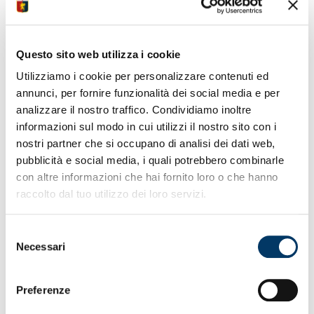
• Riunione di analisi collettiva ultima prestazione
Napoli al Maradona
• Nazionali rientrati in Liguria venerdì allenamento a
gruppo riunito
Questo sito web utilizza i cookie
• Meteo domenica giornata velature sparse no rischio
Utilizziamo i cookie per personalizzare contenuti ed
precipitazioni
annunci, per fornire funzionalità dei social media e per
• Genoa-Parma
prevendita
biglietti e rivendita dei posti
per abbonati
analizzare il nostro traffico. Condividiamo inoltre
• Stadio Ferraris verso grande cornice di pubblico sale
informazioni sul modo in cui utilizzi il nostro sito con i
ancora attesa
nostri partner che si occupano di analisi dei dati web,
• Sul sito Fondazione Genoa 1893 i
precedenti
dei
pubblicità e social media, i quali potrebbero combinarle
match con ducali
con altre informazioni che hai fornito loro o che hanno
• Thorsby a un solo passo da 150a presenza e 10 gol
Serie A Enilive
raccolto dal tuo utilizzo dei loro servizi.
• Sabelli a un assist dai dieci cuciti in massimo
campionato nazionale
Selezione
• Calciatore Onana e calciatrice Acuti festeggiati da GC
Necessari
Isola del Cantone
del
• Women sabato 12:30 match importante con Ternana
consenso
accesso libero
Preferenze
• Designati ufficiali di gara per incontro alla Sciorba
arbitra Rossini