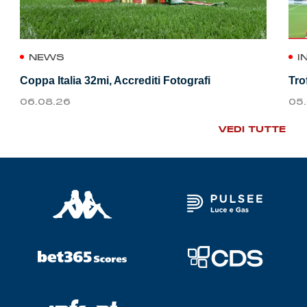
NEWS
I
Coppa Italia 32mi, Accrediti Fotografi
Tro
06.08.26
05
VEDI TUTTE