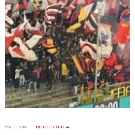
Summer Sale
Mare
Accessori
Party
Outlet
Helan x Genoa
Isolani x Genoa
Gift Card Online Store
29.10.25
BIGLIETTERIA