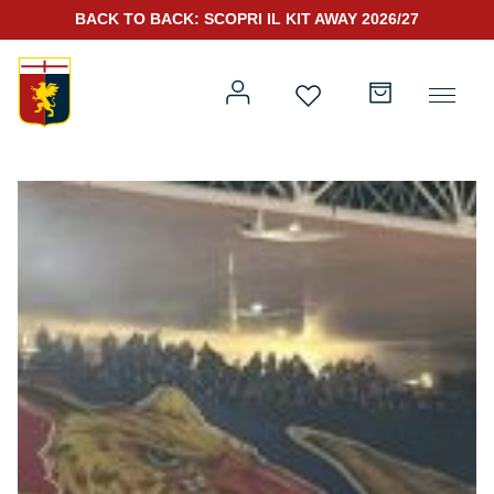
BACK TO BACK: SCOPRI IL KIT AWAY 2026/27
Prima squadra
Kit Gara 2026/27
Training
Prima squadra
Rappresentanza
Kit Gara 25/26
Genoa for Special