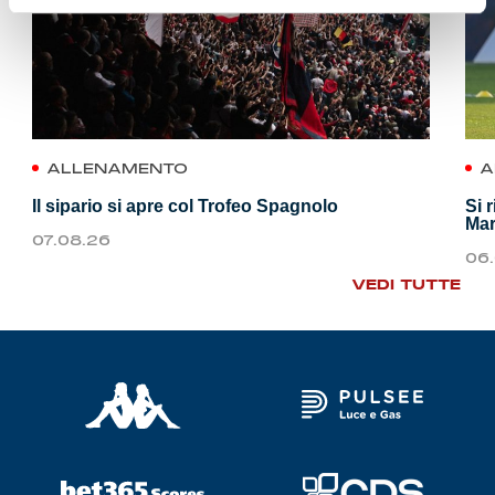
ALLENAMENTO
A
Il sipario si apre col Trofeo Spagnolo
Si 
Mar
07.08.26
06
VEDI TUTTE