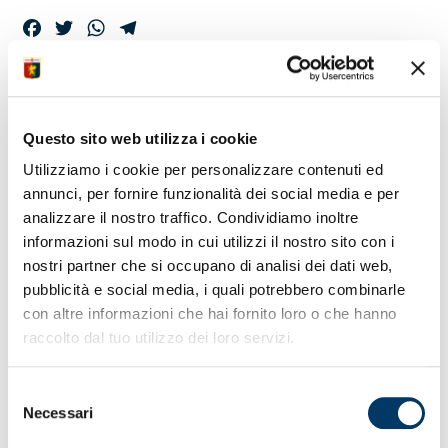
Facebook
Twitter
WhatsApp
Telegram
SASSUOLO-GENOA,
PREVENDITA E INFO
Questo sito web utilizza i cookie
Utilizziamo i cookie per personalizzare contenuti ed
annunci, per fornire funzionalità dei social media e per
Prende il via alle ore 15 di oggi la prevendita Settore Ospiti
analizzare il nostro traffico. Condividiamo inoltre
per la partita Sassuolo-Genoa, valida per la 10ma di
informazioni sul modo in cui utilizzi il nostro sito con i
campionato e in programma lunedì 3 novembre, al Mapei
nostri partner che si occupano di analisi dei dati web,
Stadium, con inizio alle 18:30.
pubblicità e social media, i quali potrebbero combinarle
I tagliandi Settore Ospiti “Tribuna Nord”, reperibili al link
con altre informazioni che hai fornito loro o che hanno
https://ticket.sassuolocalcio.it/
e nelle ricevitorie autorizzate
raccolto dal tuo utilizzo dei loro servizi.
Vivaticket, sono in vendita al prezzo base di 25 euro. Non
ci sono restrizioni per l’acquisto che risulta aperto a tutti.
Selezione
La capienza del settore è di 4mila posti, non è attivo il
Necessari
servizio cambio nominativo.
del
consenso