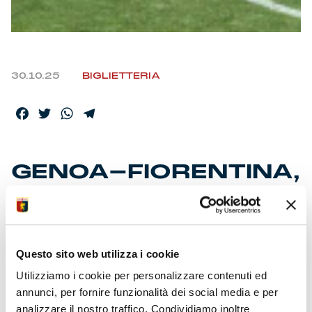
30.10.25
BIGLIETTERIA
Facebook
Twitter
WhatsApp
Telegram
GENOA-FIORENTINA,
LA PREVENDITA
Biglietti on-line e ricevitorie da venerdì 31/10 ore 10
Tagliandi anche al T.O. Porto Antico e Store di
Questo sito web utilizza i cookie
Chiavari
Utilizziamo i cookie per personalizzare contenuti ed
Possibilità rivendita posti per abbonati tramite sito
ufficiale
annunci, per fornire funzionalità dei social media e per
analizzare il nostro traffico. Condividiamo inoltre