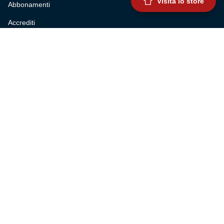
Visita lo store
Abbonamenti
Accrediti
Experience
Hospitality
SQUADRE
Prima squadra maschile
Prima squadra femminile
Settore giovanile
Genoa for special
Genoa Academy
Summer Camp