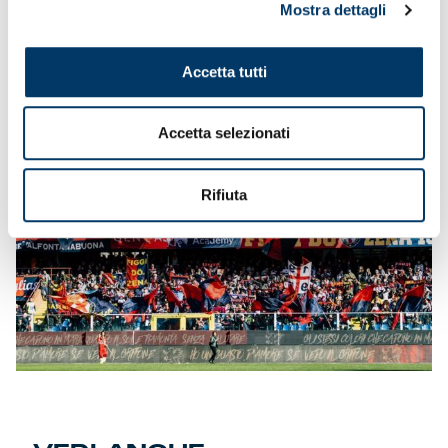
Tribuna Inferiore: € 80 (*40)
Mostra dettagli
Settore Ospiti: € 25 tariffa intera
(prevendita settore ospiti in ricevitorie Vivaticket e sito
www.vivaticket.com
)
Accetta tutti
Accetta selezionati
Rifiuta