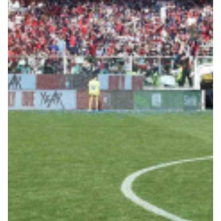
Summer Sale
Mare
Accessori
Party
Outlet
Helan x Genoa
Isolani x Genoa
Gift Card Online Store