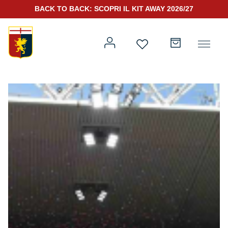
BACK TO BACK: SCOPRI IL KIT AWAY 2026/27
Prima squadra
Kit Gara 2026/27
Training
Prima squadra
Rappresentanza
Kit Gara 25/26
Genoa for Special