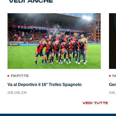
VEDI ANCHE
PARTITE
N
Va al Deportivo il 16° Trofeo Spagnolo
Gen
08.08.26
08
VEDI TUTTE