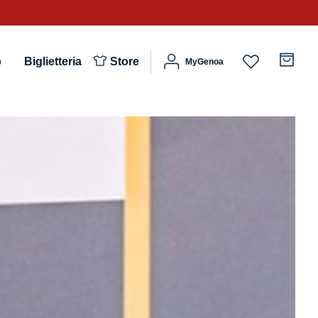
b
Biglietteria
Store
MyGenoa