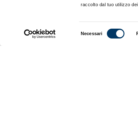
di Chief of
raccolto dal tuo utilizzo dei
costruito, 
sportive de
“Confidiamo
Selezione
Presidente
Necessari
del
strategie ne
e alle sue 
consenso
va il nostr
“Ringrazio 
Diego Lopez
tifoseria e
sportiva e 
all’altezza
quelli che 
VEDI ANCHE