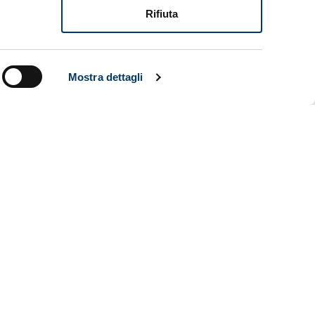
ionale
Rifiuta
 società
 il
lso alle
Mostra dettagli
 sua visione
iego Lopez
f Football
a grande
zione
re
 tutti
ARCHIVIO