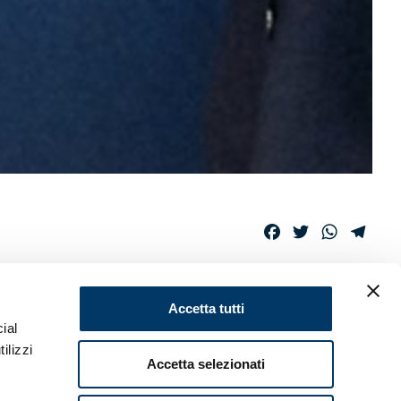
Facebook
Twitter
WhatsAp
Tele
FOOTBALL
Accetta tutti
ial
ilizzi
Accetta selezionati
onsabilità