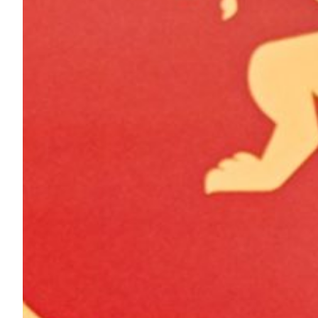
Summer Sale
Mare
Accessori
Party
Outlet
Helan x Genoa
Isolani x Genoa
Gift Card Online Store