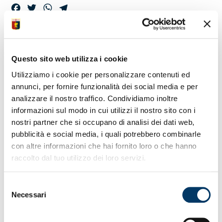
Facebook
Twitter
WhatsApp
Telegram
MURGITA &
Questo sito web utilizza i cookie
CRISCITO – IL VIDEO
Utilizziamo i cookie per personalizzare contenuti ed
DELLA CONFERENZA
annunci, per fornire funzionalità dei social media e per
analizzare il nostro traffico. Condividiamo inoltre
informazioni sul modo in cui utilizzi il nostro sito con i
nostri partner che si occupano di analisi dei dati web,
pubblicità e social media, i quali potrebbero combinarle
con altre informazioni che hai fornito loro o che hanno
raccolto dal tuo utilizzo dei loro servizi.
Selezione
Necessari
del
consenso