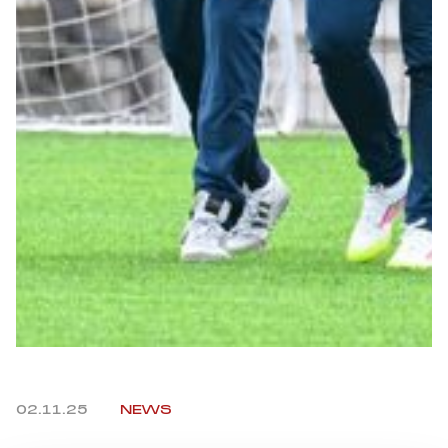
Summer Sale
Mare
Accessori
Party
Outlet
Helan x Genoa
Isolani x Genoa
Gift Card Online Store
02.11.25
NEWS