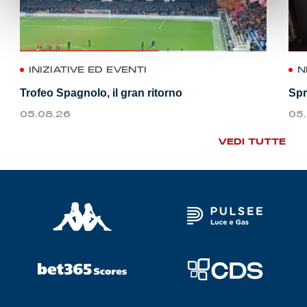
INIZIATIVE ED EVENTI
N
Trofeo Spagnolo, il gran ritorno
Spr
05.08.26
05
VEDI TUTTE