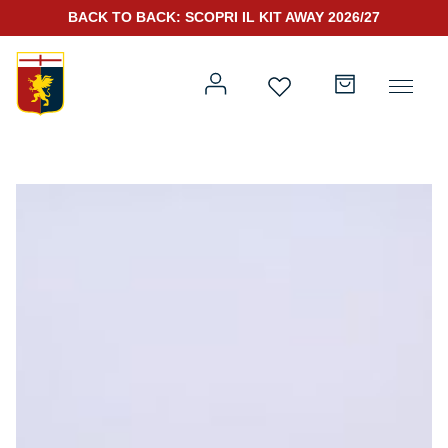
BACK TO BACK: SCOPRI IL KIT AWAY 2026/27
Prima squadra
Kit Gara 2026/27
Training
Prima squadra
Rappresentanza
Kit Gara 25/26
Genoa for Special