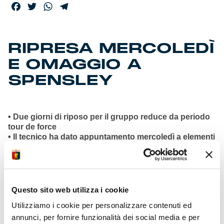
Facebook
Twitter
WhatsApp
Telegram
RIPRESA MERCOLEDÌ
E OMAGGIO A
SPENSLEY
• Due giorni di riposo per il gruppo reduce da periodo
tour de force
• Il tecnico ha dato appuntamento mercoledì a elementi
disponibili
• Dieci giocatori della prima squadra partiti per raduni
delle nazionali
• Nessun elemento in odore di squalifica in vista
trasferta di Cagliari
Questo sito web utilizza i cookie
• Folta delegazione ACG e Fondazione Genoa a Kassel
Utilizziamo i cookie per personalizzare contenuti ed
per Spensley
• Visita alla tomba del leggendario medico e filantropo
annunci, per fornire funzionalità dei social media e per