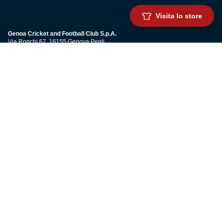
Visita lo store
Genoa Cricket and Football Club S.p.A.
Via Ronchi 67, 16155 Genova Pegli
Iscritto al Registro Stampa del Tribunale di Genova n. 3054 in data 7
maggio 2025
C.F. 80033270101
P.IVA 00973790108
CONTATTI
BIGLIETTERIA
Biglietteria
Abbonamenti
Accrediti
Experience
Hospitality