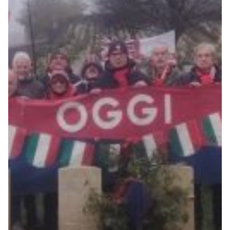
Summer Sale
Mare
Accessori
Party
Outlet
Helan x Genoa
Isolani x Genoa
Gift Card Online Store