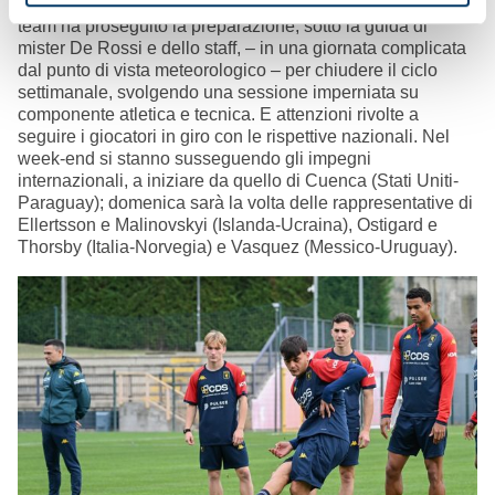
Da una parte all’altra
– Uno sguardo a Multedo dove il
team ha proseguito la preparazione, sotto la guida di
mister De Rossi e dello staff, – in una giornata complicata
dal punto di vista meteorologico – per chiudere il ciclo
settimanale, svolgendo una sessione imperniata su
componente atletica e tecnica. E attenzioni rivolte a
seguire i giocatori in giro con le rispettive nazionali. Nel
week-end si stanno susseguendo gli impegni
internazionali, a iniziare da quello di Cuenca (Stati Uniti-
Paraguay); domenica sarà la volta delle rappresentative di
Ellertsson e Malinovskyi (Islanda-Ucraina), Ostigard e
Thorsby (Italia-Norvegia) e Vasquez (Messico-Uruguay).