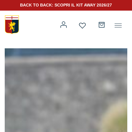
BACK TO BACK: SCOPRI IL KIT AWAY 2026/27
Prima squadra
Kit Gara 2026/27
Training
Prima squadra
Rappresentanza
Kit Gara 25/26
Genoa for Special