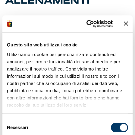
ALLENAMENTI
• L’allenamento di sabato ha chiuso il programma
settimanale
• Due giorni di riposo per i giocatori rimasti a Genova
con lo staff
Questo sito web utilizza i cookie
• Altra tornata di partite per gli elementi aggregati alle
nazionali
Utilizziamo i cookie per personalizzare contenuti ed
• Ripresa del campionato sabato alla Unipol Domus
annunci, per fornire funzionalità dei social media e per
con il Cagliari
analizzare il nostro traffico. Condividiamo inoltre
• Divieto di vendita biglietti per i residenti nella regione
informazioni sul modo in cui utilizzi il nostro sito con i
Liguria
• Mercoledì le designazioni degli ufficiali di gara per
nostri partner che si occupano di analisi dei dati web,
12ma giornata
pubblicità e social media, i quali potrebbero combinarle
• In corso
prevendita
per match interno di sabato 29
con altre informazioni che hai fornito loro o che hanno
con H.Verona
raccolto dal tuo utilizzo dei loro servizi.
• Biglietto omaggio Under 14 in Distinti e Zena
seguendo procedure
• Disponibili posti Genoa
Experience
per partita con
Selezione
team scaligero
Necessari
del