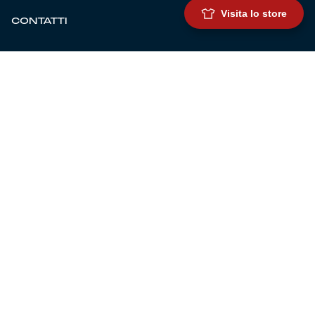
Visita lo store
CONTATTI
BIGLIETTERIA
Biglietteria
Abbonamenti
Accrediti
Experience
Hospitality
SQUADRE
Prima squadra maschile
Prima squadra femminile