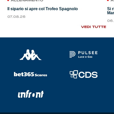
ALLENAMENTO
A
Il sipario si apre col Trofeo Spagnolo
Si 
Mar
07.08.26
06
VEDI TUTTE