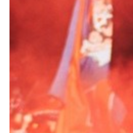
Summer Sale
Mare
Accessori
Party
Outlet
Helan x Genoa
Isolani x Genoa
Gift Card Online Store