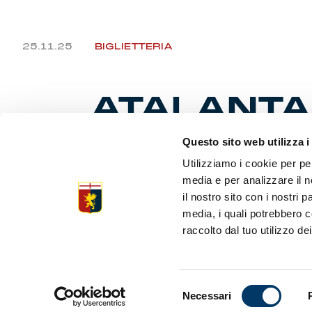
25.11.25
BIGLIETTERIA
ATALANTA
OTTAVI C
Questo sito web utilizza i
Utilizziamo i cookie per pe
media e per analizzare il n
il nostro sito con i nostri 
Prende il v
partita Ata
media, i quali potrebbero c
in programm
raccolto dal tuo utilizzo dei
Bergamo. La
In ottemper
Liguria pot
Selezione
sottoscritt
Necessari
del
di utilizzat