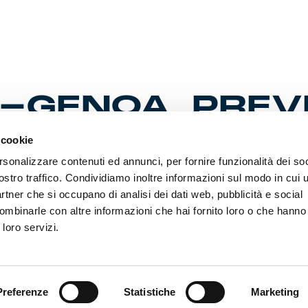
-GENOA, PREV
OPPA
 cookie
rsonalizzare contenuti ed annunci, per fornire funzionalità dei soc
ostro traffico. Condividiamo inoltre informazioni sul modo in cui ut
partner che si occupano di analisi dei dati web, pubblicità e social
ia alle ore 10 di giovedì 27 novembre la prevendita settore ospiti
lanta-Genoa, valida per gli ottavi di finale della Coppa Italia Fre
ombinarle con altre informazioni che hai fornito loro o che hanno
a mercoledì 3 dicembre, con inizio alle ore 15, alla New Balan
 loro servizi.
 gara è compresa negli abbonamenti 2025/26 per i tifosi di ca
anza alle disposizioni delle autorità competenti, i residenti nell
ranno acquistare biglietti esclusivamente per il settore ospiti e s
ori del programma di fidelizzazione DNA Genoa. Non è consentit
Preferenze
Statistiche
Marketing
ore per i tagliandi settore ospiti.