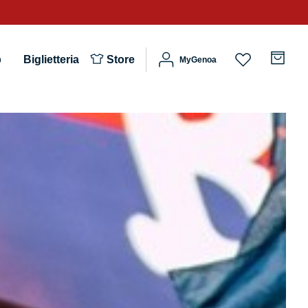
b
Biglietteria
Store
MyGenoa