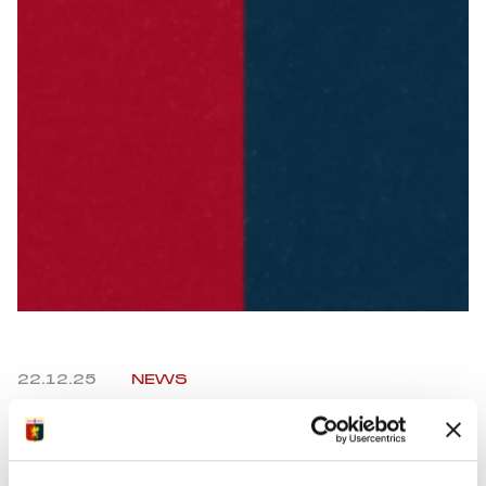
Summer Sale
Mare
Accessori
Party
Outlet
Helan x Genoa
Isolani x Genoa
22.12.25
NEWS
Gift Card Online Store
Facebook
Twitter
WhatsApp
Telegram