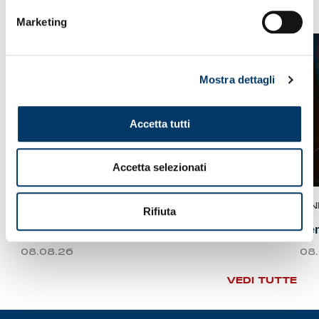
Marketing
Mostra dettagli
Accetta tutti
Accetta selezionati
PARTITE
N
Rifiuta
Va al Deportivo il 16° Trofeo Spagnolo
Gen
08.08.26
08
VEDI TUTTE