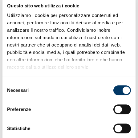
Questo sito web utilizza i cookie
GENOA CFC –
Utilizziamo i cookie per personalizzare contenuti ed
COMUNICATO
annunci, per fornire funzionalità dei social media e per
STAMPA
analizzare il nostro traffico. Condividiamo inoltre
informazioni sul modo in cui utilizzi il nostro sito con i
nostri partner che si occupano di analisi dei dati web,
pubblicità e social media, i quali potrebbero combinarle
Genova, 22 dicembre 2025 – Il Genoa CFC comunica che
con altre informazioni che hai fornito loro o che hanno
in data odierna è stato depositato in cancelleria l’atto del
Gip del Tribunale di Genova, Anna Maria Nutini, con il
raccolto dal tuo utilizzo dei loro servizi.
quale vengono definitivamente archiviate in sede penale,
“perché non si ravvisano i delitti ipotizzati”, le accuse di
Selezione
truffa contrattuale e illecita influenza sull’assemblea
Necessari
del
formulate da ACM DELEGAT E LLC nei confronti del CEO
del GENOA CFC Andres Blazquez Ceballos. Nel
consenso
procedimento la società è stata assistita dagli avvocati
Preferenze
Cesare Manzitti e Fabio Fossati.
Statistiche
VEDI ANCHE