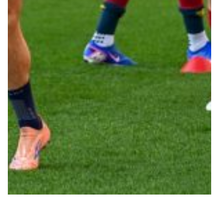
Summer Sale
Mare
Accessori
Party
Outlet
Helan x Genoa
Isolani x Genoa
Gift Card Online Store