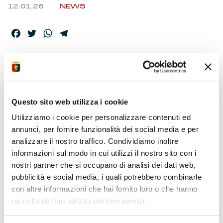
12.01.26
NEWS
Facebook
Twitter
WhatsApp
Telegram
GENOA CFC –
ELENCO CONVOCATI
Questo sito web utilizza i cookie
Utilizziamo i cookie per personalizzare contenuti ed
I calciatori selezionati dallo Staff Tecnico per la partita con
annunci, per fornire funzionalità dei social media e per
il Cagliari, valida per la 20ma partita di Serie A Enilive
analizzare il nostro traffico. Condividiamo inoltre
2025/26.
informazioni sul modo in cui utilizzi il nostro sito con i
nostri partner che si occupano di analisi dei dati web,
pubblicità e social media, i quali potrebbero combinarle
con altre informazioni che hai fornito loro o che hanno
raccolto dal tuo utilizzo dei loro servizi.