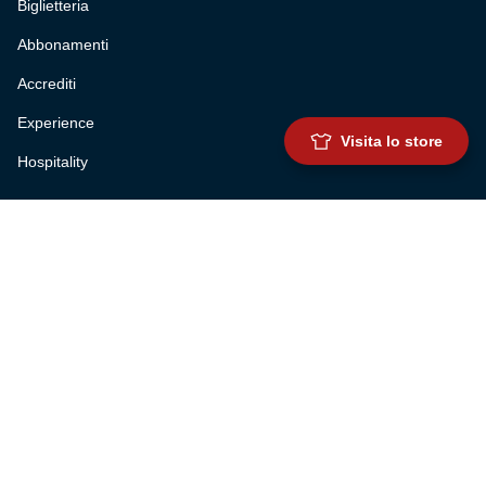
Biglietteria
Abbonamenti
Accrediti
Experience
Visita lo store
Hospitality
SQUADRE
Prima squadra maschile
Prima squadra femminile
Settore giovanile
Genoa for special
Genoa Academy
Summer Camp