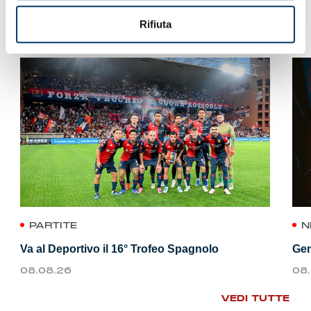
VEDI ANCHE
Rifiuta
PARTITE
N
Va al Deportivo il 16° Trofeo Spagnolo
Gen
08.08.26
08
VEDI TUTTE