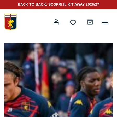
BACK TO BACK: SCOPRI IL KIT AWAY 2026/27
Prima squadra
Kit Gara 2026/27
Training
Prima squadra
Rappresentanza
Kit Gara 25/26
Genoa for Special