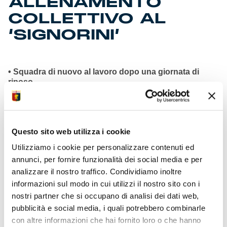
ALLENAMENTO
COLLETTIVO AL
‘SIGNORINI’
• Squadra di nuovo al lavoro dopo una giornata di
riposo
• Primi addestramenti orientati al lunch-match con il
Parma
• DDR fa il punto nel suo ufficio con lo staff di
collaboratori
Questo sito web utilizza i cookie
• Conferenza del tecnico a Villa Rostan venerdì ore
13:15
Utilizziamo i cookie per personalizzare contenuti ed
• Designazioni ufficiali gara 21ma giornata attese
annunci, per fornire funzionalità dei social media e per
venerdì
analizzare il nostro traffico. Condividiamo inoltre
• Riunione generale e colloqui individuali nel piano
agenda
informazioni sul modo in cui utilizzi il nostro sito con i
• Ostigard 1° in Europa per reti difensori centrali come
nostri partner che si occupano di analisi dei dati web,
Doekhi
pubblicità e social media, i quali potrebbero combinarle
• Onana tornato a disposizione dopo partite Coppa
con altre informazioni che hai fornito loro o che hanno
d’Africa