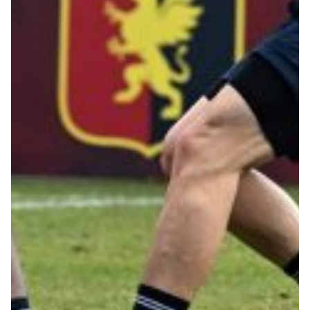
Summer Sale
Mare
Accessori
Party
Outlet
Helan x Genoa
Isolani x Genoa
Gift Card Online Store