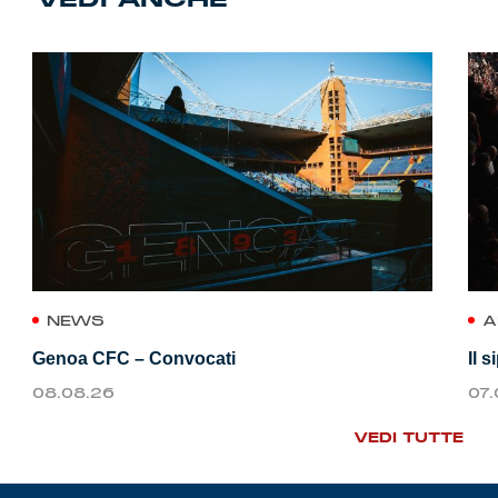
NEWS
A
Genoa CFC – Convocati
Il 
08.08.26
07
VEDI TUTTE