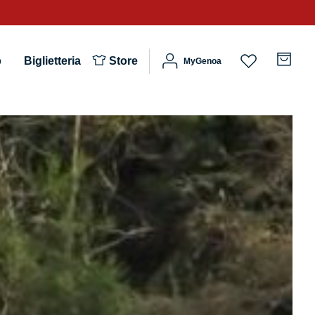
b
Biglietteria
Store
MyGenoa