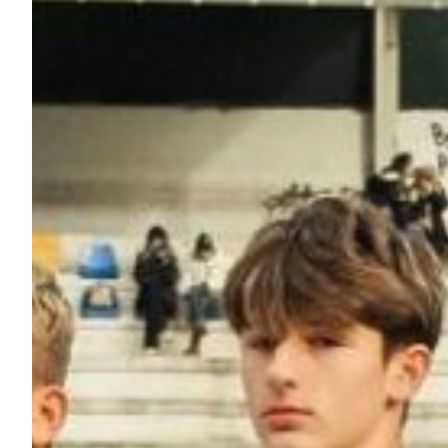
Summer Sale
Mare
Accessori
Party
Outlet
Helan x Genoa
Isolani x Genoa
Gift Card Online Store