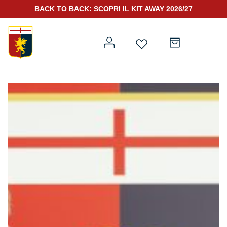
BACK TO BACK: SCOPRI IL KIT AWAY 2026/27
Prima squadra
Kit Gara 2026/27
Training
Prima squadra
Rappresentanza
Kit Gara 25/26
Genoa for Special