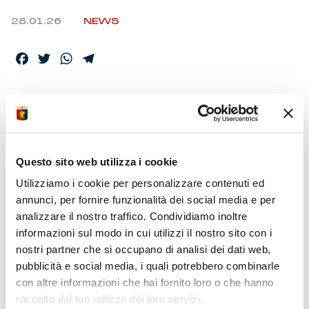
28.01.26
NEWS
Facebook
Twitter
WhatsApp
Telegram
SCAGLIONE FIRMA IL
PRIMO CONTRATTO
DA PROFESSIONISTA
Questo sito web utilizza i cookie
CON IL GENOA
Utilizziamo i cookie per personalizzare contenuti ed
annunci, per fornire funzionalità dei social media e per
analizzare il nostro traffico. Condividiamo inoltre
informazioni sul modo in cui utilizzi il nostro sito con i
Genova, 28 gennaio 2026 –
Genoa CFC rende noto di
aver formalizzato
, al compimento dei 16 anni di età
, il
nostri partner che si occupano di analisi dei dati web,
primo contratto di apprendistato da calciatore
pubblicità e social media, i quali potrebbero combinarle
professionista con il centrocampista offensivo
con altre informazioni che hai fornito loro o che hanno
Roberto Scaglione.
Classe 2010 e ligure originario di
raccolto dal tuo utilizzo dei loro servizi.
Andora, Scaglione è stato già convocato in prima squadra