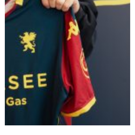
Summer Sale
Mare
Accessori
Party
Outlet
Helan x Genoa
Isolani x Genoa
Gift Card Online Store