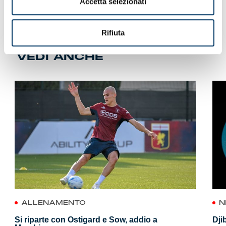
Accetta selezionati
Rifiuta
VEDI ANCHE
ALLENAMENTO
N
Si riparte con Ostigard e Sow, addio a
Dji