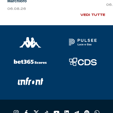
Marchioro
06
06.08.26
VEDI TUTTE