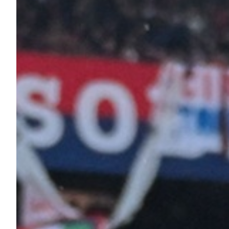
Summer Sale
Mare
Accessori
Party
Outlet
Helan x Genoa
Isolani x Genoa
Gift Card Online Store