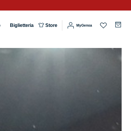
b
Biglietteria
Store
MyGenoa