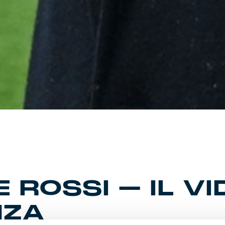
E ROSSI – IL V
NZA