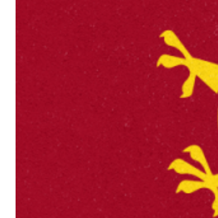
Summer Sale
Mare
Accessori
Party
Outlet
Helan x Genoa
Isolani x Genoa
Gift Card Online Store