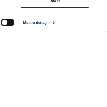
Rifiuta
 Autorità
Lazio–
pico di
ia.
Mostra dettagli
sprime
uria e che è
ituzioni
 condizioni
ARCHIVIO