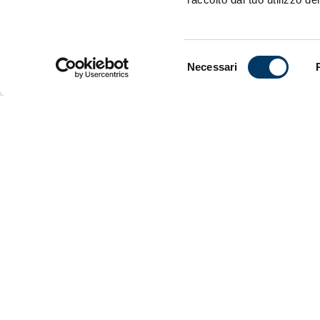
Genova, 29
Competenti 
Genoa, in 
Selezione
Roma, che pr
Necessari
del
Pur nel pie
consenso
rammarico p
stata comun
Il Genoa CF
coinvolte a
di sicurezza
Genoa Cric
VEDI ANCHE