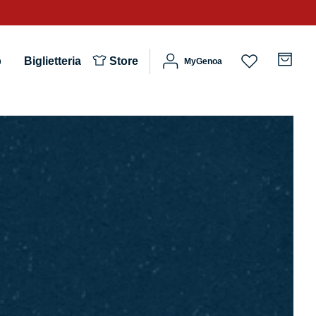
b
Biglietteria
Store
MyGenoa