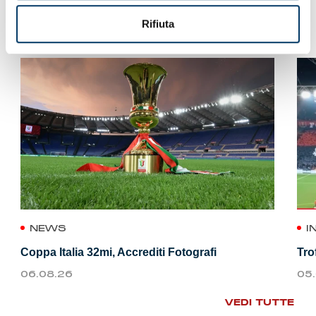
VEDI ANCHE
Rifiuta
NEWS
I
Coppa Italia 32mi, Accrediti Fotografi
Tro
06.08.26
05
VEDI TUTTE