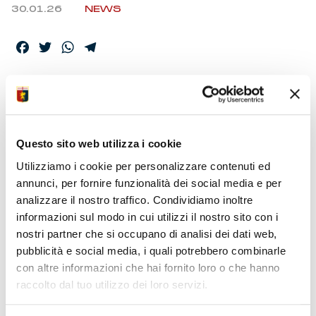
30.01.26
NEWS
Facebook
Twitter
WhatsApp
Telegram
GENOA CFC –
ELENCO CONVOCATI
Questo sito web utilizza i cookie
Utilizziamo i cookie per personalizzare contenuti ed
I calciatori selezionati dallo Staff Tecnico per la partita con
annunci, per fornire funzionalità dei social media e per
la Lazio, valida per la 23ma partita di Serie A Enilive
analizzare il nostro traffico. Condividiamo inoltre
2025/26.
informazioni sul modo in cui utilizzi il nostro sito con i
nostri partner che si occupano di analisi dei dati web,
pubblicità e social media, i quali potrebbero combinarle
con altre informazioni che hai fornito loro o che hanno
raccolto dal tuo utilizzo dei loro servizi.