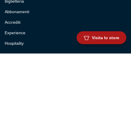
Biglietteria
Abbonamenti
Accrediti
Experience
Visita lo store
Hospitality
SQUADRE
Prima squadra maschile
Prima squadra femminile
Settore giovanile
Genoa for special
Genoa Academy
Summer Camp