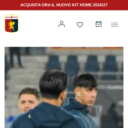
ACQUISTA ORA IL NUOVO KIT HOME 2026/27
Prima squadra
Kit Gara 2026/27
Training
Prima squadra
Rappresentanza
Kit Gara 25/26
Genoa for Special