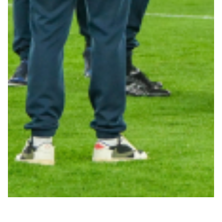
Summer Sale
Mare
Accessori
Party
Outlet
Helan x Genoa
Isolani x Genoa
Gift Card Online Store