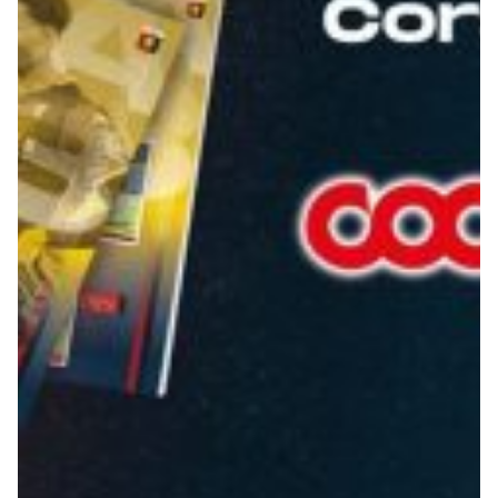
Summer Sale
Mare
Accessori
Party
Outlet
Helan x Genoa
Isolani x Genoa
Gift Card Online Store