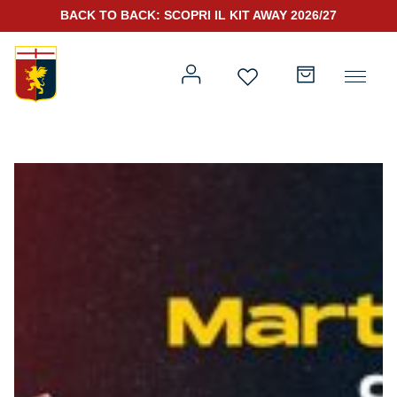
BACK TO BACK: SCOPRI IL KIT AWAY 2026/27
Prima squadra
Kit Gara 2026/27
Training
Prima squadra
Rappresentanza
Kit Gara 25/26
Genoa for Special