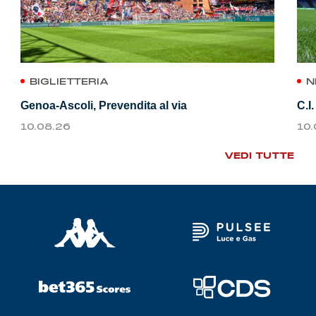
BIGLIETTERIA
N
Genoa-Ascoli, Prevendita al via
C.I
10.08.26
10
VEDI TUTTE