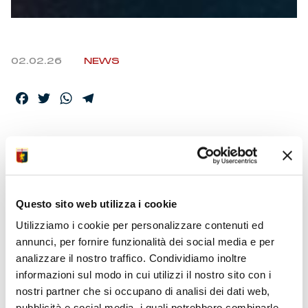
02.02.26
NEWS
Facebook
Twitter
WhatsApp
Telegram
TIFOSI E BAMBINI VI
ASPETTIAMO
NUMEROSI
Questo sito web utilizza i cookie
Utilizziamo i cookie per personalizzare contenuti ed
annunci, per fornire funzionalità dei social media e per
Ci vediamo
– Tornano le attività rivolte ai supporter
analizzare il nostro traffico. Condividiamo inoltre
genoani per presenziare a eventi di rappresentanza e
informazioni sul modo in cui utilizzi il nostro sito con i
occasioni d’incontro con i giocatori e le calciatrici delle
prime squadre. Martedì 3 febbraio alla COOP di Corso
nostri partner che si occupano di analisi dei dati web,
Sardegna 67, con appuntamento alle 15:30, il portiere
pubblicità e social media, i quali potrebbero combinarle