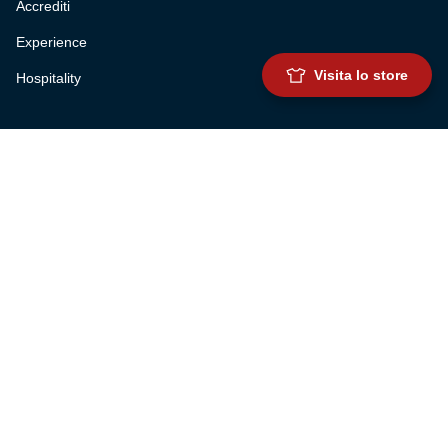
Accrediti
Experience
Visita lo store
Hospitality
SQUADRE
Prima squadra maschile
Prima squadra femminile
Settore giovanile
Genoa for special
Genoa Academy
Summer Camp