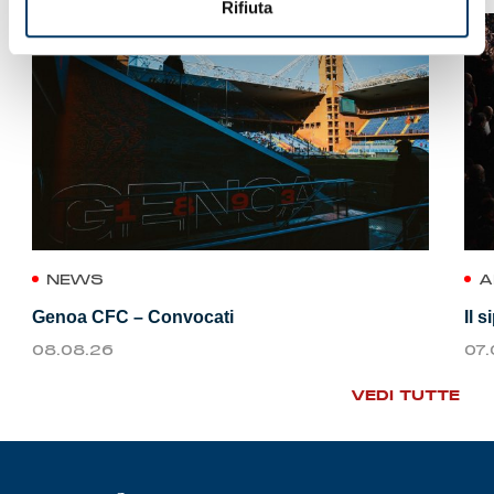
Rifiuta
NEWS
A
Genoa CFC – Convocati
Il 
08.08.26
07
VEDI TUTTE