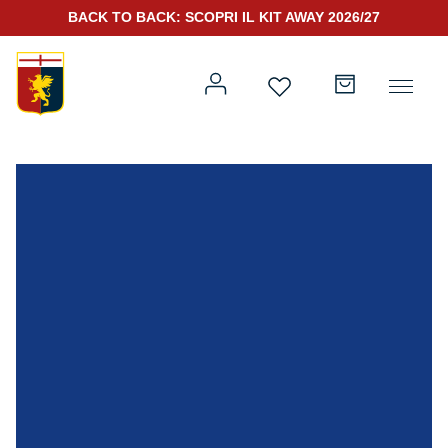
BACK TO BACK: SCOPRI IL KIT AWAY 2026/27
Prima squadra
Kit Gara 2026/27
Training
Prima squadra
Rappresentanza
Kit Gara 25/26
Genoa for Special