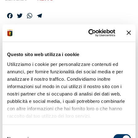
Facebook
Twitter
WhatsApp
Telegram
UFFICIALI DI GARA,
ARBITRA SOZZA
Questo sito web utilizza i cookie
Utilizziamo i cookie per personalizzare contenuti ed
annunci, per fornire funzionalità dei social media e per
analizzare il nostro traffico. Condividiamo inoltre
La
Commissione Arbitri Nazionale
ha ufficializzato le
designazioni per la venticinquesima giornata della Serie A
informazioni sul modo in cui utilizzi il nostro sito con i
Enilive 2025/26. La direzione dell’incontro tra Genoa e
nostri partner che si occupano di analisi dei dati web,
Cremonese, in programma allo stadio Zini domenica alle
pubblicità e social media, i quali potrebbero combinarle
ore 15, è stata assegnata all’arbitro
Simone Sozza,
con altre informazioni che hai fornito loro o che hanno
appartenente alla sezione
A.I.A.
di Seregno. Per l’incarico
raccolto dal tuo utilizzo dei loro servizi.
di assistenti sono stati indicati
Valerio Vecchi
e
Vito
Mastrodonato
, rispettivamente delle sezioni di Lamezia
Terme e Molfetta. L’attività di IV° ufficiale è stata affidata
Selezione
all’arbitro
Antonio Rapuano
, tesserato nella sezione di