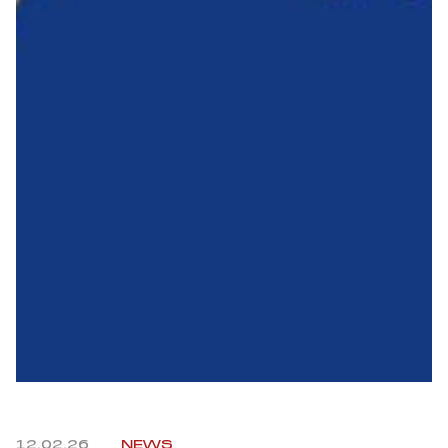
Summer Sale
Mare
Accessori
Party
Outlet
Helan x Genoa
Isolani x Genoa
Gift Card Online Store
12.02.26
NEWS