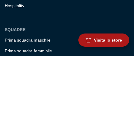
Hospitality
SQUADRE
Visita lo store
Prima squadra maschile
Prima squadra femminile
Settore giovanile
Genoa for special
Genoa Academy
Summer Camp
CLUB
Governance