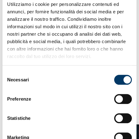
GENOA CFC – NOTA
Utilizziamo i cookie per personalizzare contenuti ed
annunci, per fornire funzionalità dei social media e per
MEDICA
analizzare il nostro traffico. Condividiamo inoltre
informazioni sul modo in cui utilizzi il nostro sito con i
nostri partner che si occupano di analisi dei dati web,
Genova, 16 febbraio 2026 – Nella giornata odierna il
pubblicità e social media, i quali potrebbero combinarle
calciatore Joi Nuredini è stato sottoposto ad una risonanza
con altre informazioni che hai fornito loro o che hanno
magnetica al ginocchio destro in seguito all’infortunio
raccolto dal tuo utilizzo dei loro servizi.
patito sabato nel corso del match Genoa-Milan valido per il
campionato Primavera 1. L’accertamento ha evidenziato
una distrazione del legamento crociato anteriore. Nei
Selezione
prossimi giorni verrà valutata la necessità di un intervento
Necessari
del
chirurgico.
consenso
Preferenze
VEDI ANCHE
Statistiche
Marketing