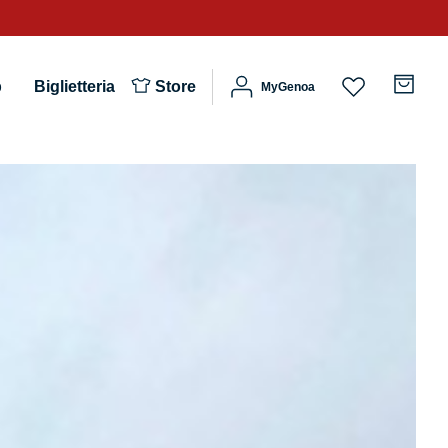
b
Biglietteria
Store
MyGenoa