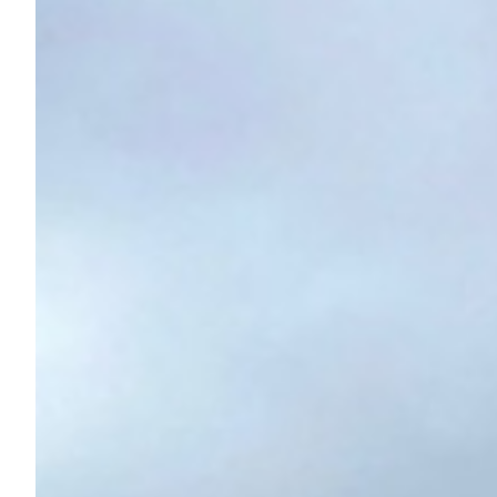
Summer Sale
Mare
Accessori
Party
Outlet
Helan x Genoa
Isolani x Genoa
Gift Card Online Store