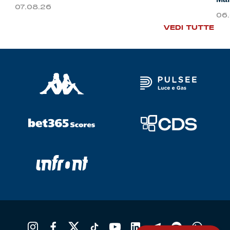
07.08.26
06
VEDI TUTTE