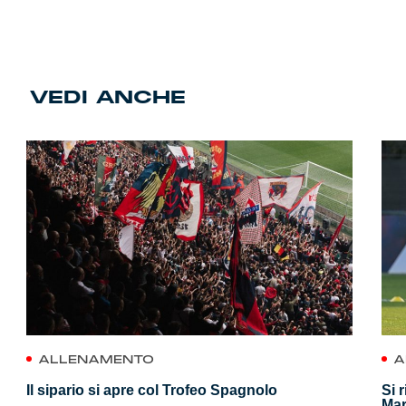
VEDI ANCHE
ALLENAMENTO
A
Il sipario si apre col Trofeo Spagnolo
Si 
Mar