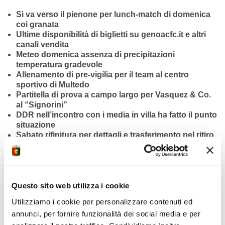
Si va verso il pienone per lunch-match di domenica
coi granata
Ultime disponibilità di biglietti su genoacfc.it e altri
canali vendita
Meteo domenica assenza di precipitazioni
temperatura gradevole
Allenamento di pre-vigilia per il team al centro
sportivo di Multedo
Partitella di prova a campo largo per Vasquez & Co.
al “Signorini”
DDR nell’incontro con i media in villa ha fatto il punto
situazione
Sabato rifinitura per dettagli e trasferimento nel ritiro
pre-gara
Cresce attesa per match con i piemontesi di
domenica alle 12:30
Secondo precedente in panchina tra i tecnici De
Rossi e Baroni
Questo sito web utilizza i cookie
Genoa 29 gol segnati e 37 subiti nelle 25 partite
Utilizziamo i cookie per personalizzare contenuti ed
disputate finora
annunci, per fornire funzionalità dei social media e per
Torino 25 reti realizzate e 44 incassate nello stesso