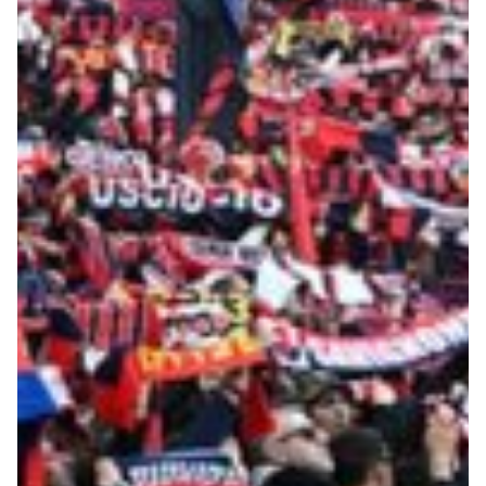
Summer Sale
Mare
Accessori
Party
Outlet
Helan x Genoa
Isolani x Genoa
Gift Card Online Store