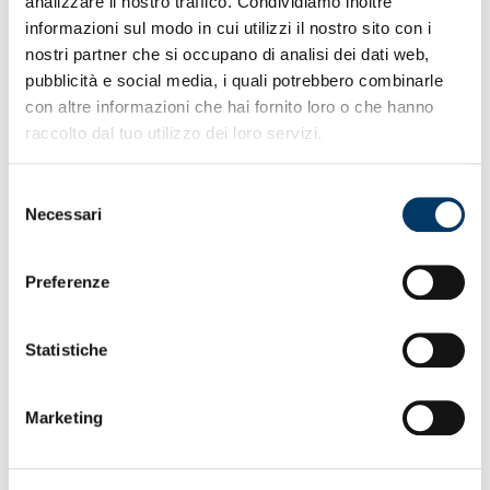
ciclo di match
analizzare il nostro traffico. Condividiamo inoltre
Ostigard tre le marcature firmate di testa da
informazioni sul modo in cui utilizzi il nostro sito con i
nazionale norvegese
nostri partner che si occupano di analisi dei dati web,
Martin risulta 2° Serie A Enilive per cross (58) riusciti
pubblicità e social media, i quali potrebbero combinarle
dopo Di Marco
con altre informazioni che hai fornito loro o che hanno
Genoa 5° duelli vinti (media 38,2) Torino 1° (media di
40 a match)
raccolto dal tuo utilizzo dei loro servizi.
G.Women sabato alla Sciorba vs Como ore 12:30
accesso libero
Selezione
Necessari
del
consenso
Preferenze
Statistiche
Marketing