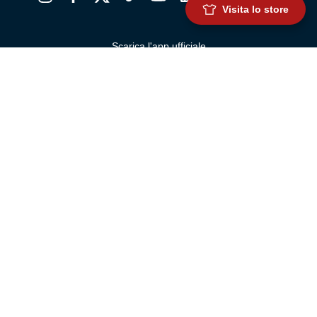
Visita lo store
Scarica l'app ufficiale
Genoa Cricket and Football Club S.p.A.
Via Ronchi 67, 16155 Genova Pegli
Iscritto al Registro Stampa del Tribunale di Genova n. 3054 in data 7
maggio 2025
C.F. 80033270101
P.IVA 00973790108
CONTATTI