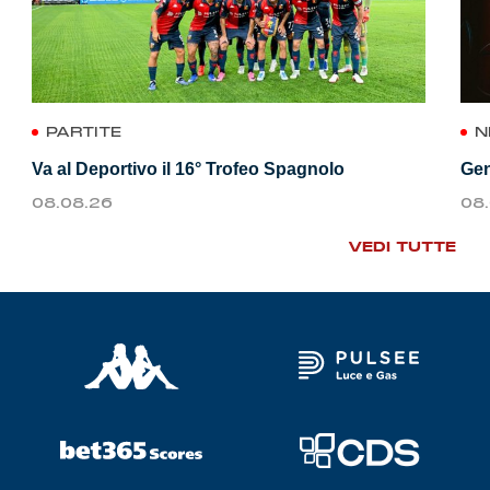
PARTITE
N
Va al Deportivo il 16° Trofeo Spagnolo
Gen
08.08.26
08
VEDI TUTTE