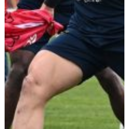
Summer Sale
Mare
Accessori
Party
Outlet
Helan x Genoa
Isolani x Genoa
Gift Card Online Store