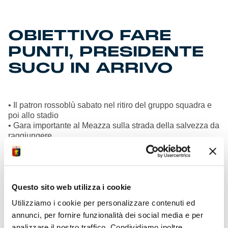
OBIETTIVO FARE
PUNTI, PRESIDENTE
SUCU IN ARRIVO
• Il patron rossoblù sabato nel ritiro del gruppo squadra e
poi allo stadio
• Gara importante al Meazza sulla strada della salvezza da
raggiungere
• Ufficiali gara designati dalla C.A.N. direzione in campo
affidata a Fabbri
• Dirigenti, tecnici, staff e giocatori arrivati a destinazione in
Lombardia
• Lista convocati in pubblicazione sabato mattina dopo
Questo sito web utilizza i cookie
riunione tecnica
Utilizziamo i cookie per personalizzare contenuti ed
• Squadra al Meazza con la seconda divisa con la croce di
annunci, per fornire funzionalità dei social media e per
San Giorgio
• Trasferta vietata dalle autorità ai residenti in città di
analizzare il nostro traffico. Condividiamo inoltre