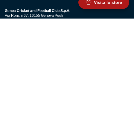
Visita lo store
Genoa Cricket and Football Club S.p.A.
Via Ronchi 67, 16155 Genova Pegli
Iscritto al Registro Stampa del Tribunale di Genova n. 3054 in data 7
maggio 2025
C.F. 80033270101
P.IVA 00973790108
CONTATTI
BIGLIETTERIA
Biglietteria
Abbonamenti
Accrediti
Experience
Hospitality