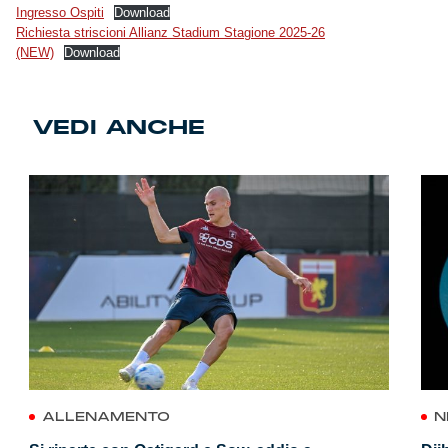
Ingresso Ospiti
Download
Richiesta striscioni Allianz Stadium Stagione 2025-26
(NEW)
Download
VEDI ANCHE
ALLENAMENTO
N