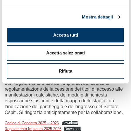
materiale da tifo all’Allianz Stadium, entro i termini fissati
dalle vigenti disposizioni, possono essere formalizzate alla
mail
richiesta.striscioni@juventus.com
.
Mostra dettagli
Nel caso di utilizzo di striscioni già inseriti nell’albo
nazionale pubblicato sul sito dell’O.N.M.S., non è
necessaria la richiesta dell’autorizzazione, ma permane
Accetta tutti
l’obbligo di comunicazione alla squadra ospitante, anche
per tramite dello SLO.
Accetta selezionati
Per ogni ulteriore informazione è possibile consultare il
sito ufficiale di Juventus Football Club:
https://www.juventus.com/it/regolamenti
.
Rifiuta
Ai partecipanti alla trasferta è richiesto di prendere visione
del Regolamento d’uso dell’impianto, del codice di
regolamentazione della cessione dei titoli di accesso alle
manifestazioni calcistiche, del modulo di richiesta
esposizione striscioni e della mappa dello stadio con
l’indicazione del parcheggio e dell’ingresso del Settore
Ospiti. Si ringrazia anticipatamente per la collaborazione.
Codice di Condotta 2025 – 2026
Download
Regolamento Impianto 2025-2026
Download