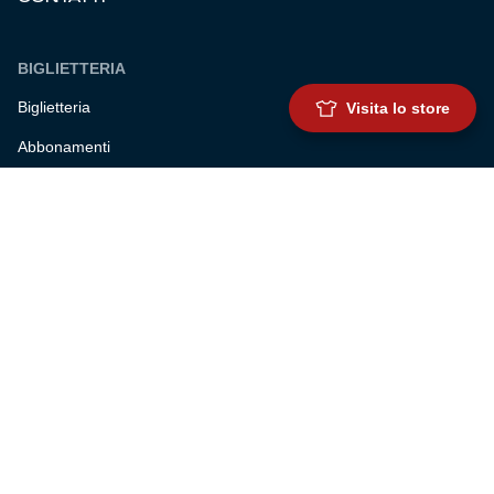
BIGLIETTERIA
Biglietteria
Visita lo store
Abbonamenti
Accrediti
Experience
Hospitality
SQUADRE
Prima squadra maschile
Prima squadra femminile
Settore giovanile