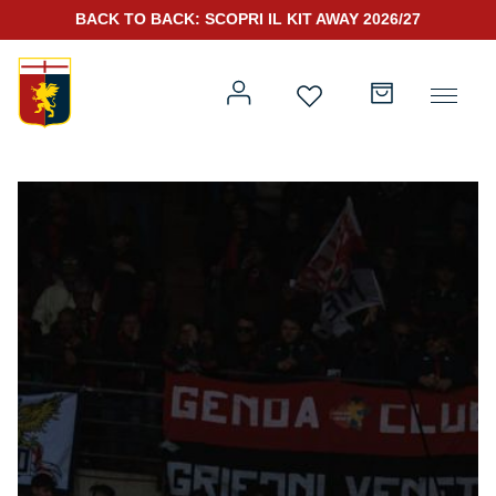
BACK TO BACK: SCOPRI IL KIT AWAY 2026/27
Prima squadra
Kit Gara 2026/27
Training
Prima squadra
Rappresentanza
Kit Gara 25/26
Genoa for Special