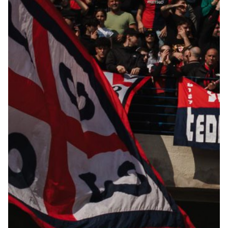
Summer Sale
Mare
Accessori
Party
Outlet
Helan x Genoa
Isolani x Genoa
Gift Card Online Store