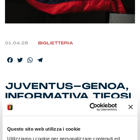
01.04.26
BIGLIETTERIA
Facebook
Twitter
WhatsApp
Telegram
JUVENTUS-GENOA,
INFORMATIVA TIFOSI
OSPITI
Questo sito web utilizza i cookie
Si ricorda che la prevendita Settore Ospiti per la partita
Juventus-Genoa, valida per la 31ma giornata della Serie A
Utilizziamo i cookie per personalizzare contenuti ed