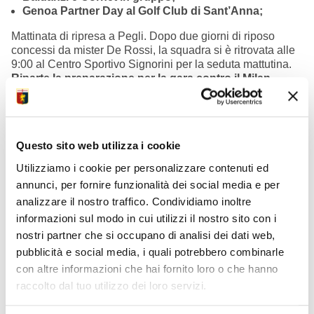
Genoa Partner Day al Golf Club di Sant’Anna;
Mattinata di ripresa a Pegli. Dopo due giorni di riposo
concessi da mister De Rossi, la squadra si è ritrovata alle
9:00 al Centro Sportivo Signorini per la seduta mattutina.
Riparte la preparazione per la gara contro il Milan
,
contro cui il Grifone vuole provare a ritrovare la vittoria che
non arriva dalla gara in trasferta contro il Pisa. Lato
infortuni
Otoa e Norton-Cuffy in recupero
,
Baldanzi e
Cornet in gruppo.
Questo sito web utilizza i cookie
Utilizziamo i cookie per personalizzare contenuti ed
annunci, per fornire funzionalità dei social media e per
analizzare il nostro traffico. Condividiamo inoltre
informazioni sul modo in cui utilizzi il nostro sito con i
nostri partner che si occupano di analisi dei dati web,
pubblicità e social media, i quali potrebbero combinarle
con altre informazioni che hai fornito loro o che hanno
raccolto dal tuo utilizzo dei loro servizi.