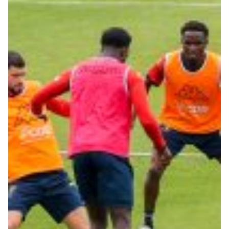
Summer Sale
Mare
Accessori
Party
Outlet
Helan x Genoa
Isolani x Genoa
Gift Card Online Store