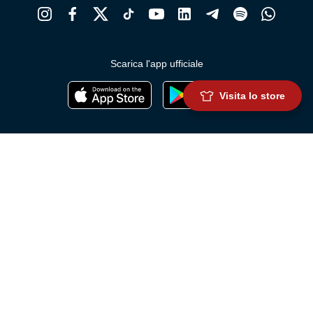
Scarica l'app ufficiale
Visita lo store
Genoa Cricket and Football Club S.p.A.
Via Ronchi 67, 16155 Genova Pegli
Iscritto al Registro Stampa del Tribunale di Genova n. 3054 in data 7
maggio 2025
C.F. 80033270101
P.IVA 00973790108