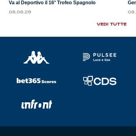
Va al Deportivo il 16° Trofeo Spagnolo
Gen
08.08.26
08
VEDI TUTTE