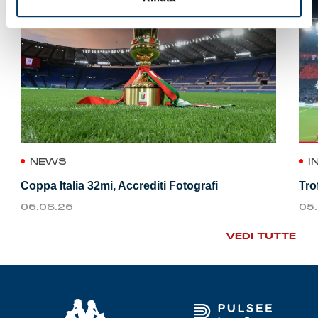
NEWS
I
Coppa Italia 32mi, Accrediti Fotografi
Tro
06.08.26
05
VEDI TUTTE