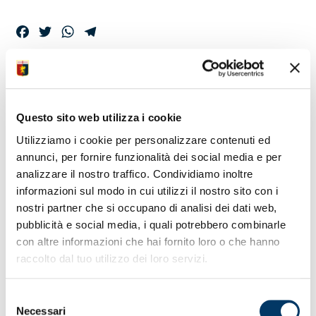
Facebook
Twitter
WhatsApp
Telegram
UFFICIALI DI GARA,
ARBITRA SOZZA
Questo sito web utilizza i cookie
Utilizziamo i cookie per personalizzare contenuti ed
annunci, per fornire funzionalità dei social media e per
La
Commissione Arbitri Nazionale
ha ufficializzato le
analizzare il nostro traffico. Condividiamo inoltre
designazioni per la 37ª giornata della Serie A Enilive
informazioni sul modo in cui utilizzi il nostro sito con i
2025/26. La direzione dell’incontro tra Genoa e Milan, in
programma domenica allo Stadio Luigi Ferraris con inizio
nostri partner che si occupano di analisi dei dati web,
alle ore 12, è stata affidata all’arbitro Simone Sozza della
pubblicità e social media, i quali potrebbero combinarle
sezione di Seregno. Per l’incarico di assistenti sono stati
con altre informazioni che hai fornito loro o che hanno
indicati Alessandro Lo Cicero e Dario Cecconi,
raccolto dal tuo utilizzo dei loro servizi.
rispettivamente delle sezioni di Brescia ed Empoli.
L’attività di IV° ufficiale è stata assegnata all’arbitro Matteo
Marchetti, tesserato nella sezione di Ostia Lido. La
Selezione
direzione della video assistenza vedrà all’opera l’arbitro
Necessari
del