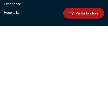
Experience
Hospitality
Visita lo store
SQUADRE
Prima squadra maschile
Prima squadra femminile
Settore giovanile
Genoa for special
Genoa Academy
Summer Camp
CLUB