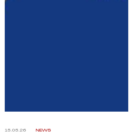
Summer Sale
Mare
Accessori
Party
Outlet
Helan x Genoa
Isolani x Genoa
Gift Card Online Store
15.05.26
NEWS