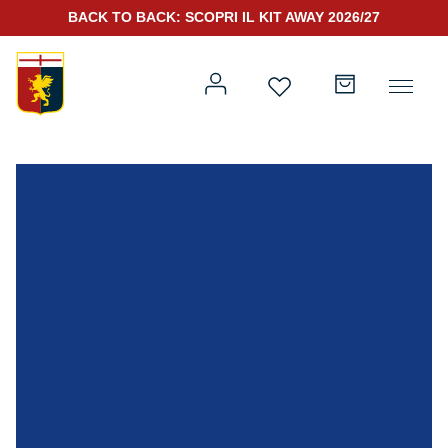
BACK TO BACK: SCOPRI IL KIT AWAY 2026/27
Prima squadra
Kit Gara 2026/27
Training
Prima squadra
Rappresentanza
Kit Gara 25/26
Genoa for Special