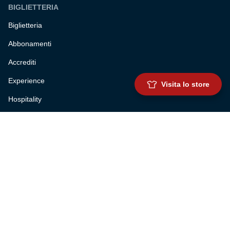
BIGLIETTERIA
Biglietteria
Abbonamenti
Accrediti
Experience
Visita lo store
Hospitality
SQUADRE
Prima squadra maschile
Prima squadra femminile
Settore giovanile
Genoa for special