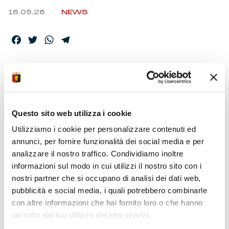
16.05.26
NEWS
Facebook
Twitter
WhatsApp
Telegram
GENOA CFC –
ELENCO CONVOCATI
Questo sito web utilizza i cookie
Utilizziamo i cookie per personalizzare contenuti ed
I calciatori selezionati dallo Staff Tecnico per la partita con
annunci, per fornire funzionalità dei social media e per
il Milan, valida per la 37ma partita di Serie A Enilive
analizzare il nostro traffico. Condividiamo inoltre
2025/26.
informazioni sul modo in cui utilizzi il nostro sito con i
nostri partner che si occupano di analisi dei dati web,
pubblicità e social media, i quali potrebbero combinarle
con altre informazioni che hai fornito loro o che hanno
raccolto dal tuo utilizzo dei loro servizi.