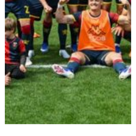
Summer Sale
Mare
Accessori
Party
Outlet
Helan x Genoa
Isolani x Genoa
Gift Card Online Store