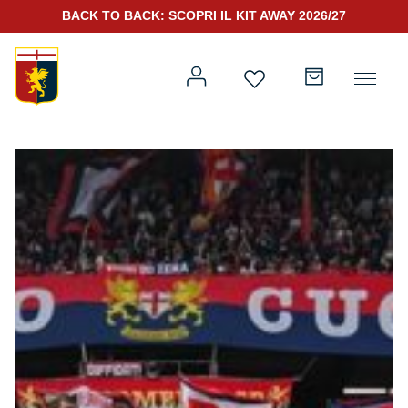
BACK TO BACK: SCOPRI IL KIT AWAY 2026/27
Prima squadra
Kit Gara 2026/27
Training
Prima squadra
Rappresentanza
Kit Gara 25/26
Genoa for Special