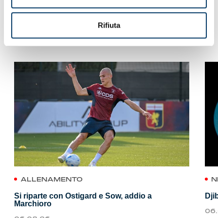
Rifiuta
VEDI ANCHE
ALLENAMENTO
N
Si riparte con Ostigard e Sow, addio a
Dji
Marchioro
06