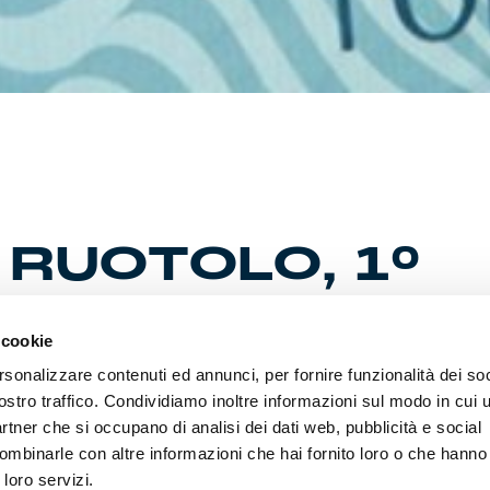
RUOTOLO, 1°
O DA CALCIATR
 cookie
ONISTA
rsonalizzare contenuti ed annunci, per fornire funzionalità dei soc
ostro traffico. Condividiamo inoltre informazioni sul modo in cui ut
partner che si occupano di analisi dei dati web, pubblicità e social
ombinarle con altre informazioni che hai fornito loro o che hanno
giugno 2026 – Il Genoa CFC rende noto di aver formalizzato il
 loro servizi.
a calciatrice professionista con il portiere Annalisa Ruotolo.