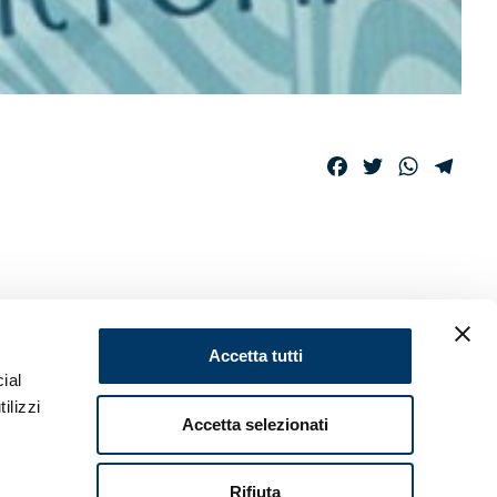
Facebook
Twitter
WhatsAp
Tele
ICE
Accetta tutti
ial
ilizzi
Accetta selezionati
 primo
Rifiuta