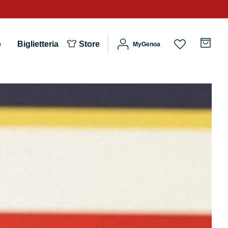
b
Biglietteria
Store
MyGenoa