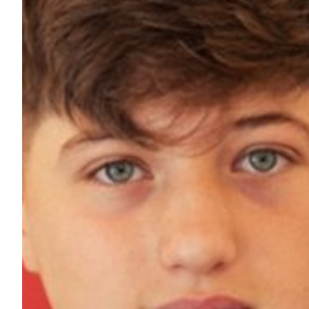
Summer Sale
Mare
Accessori
Party
Outlet
Helan x Genoa
Isolani x Genoa
Gift Card Online Store