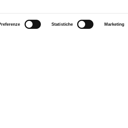
0 e genovese, Ruotolo ha già collezionato convocazioni con la
Preferenze
Statistiche
Marketing
zioni Annalisa!