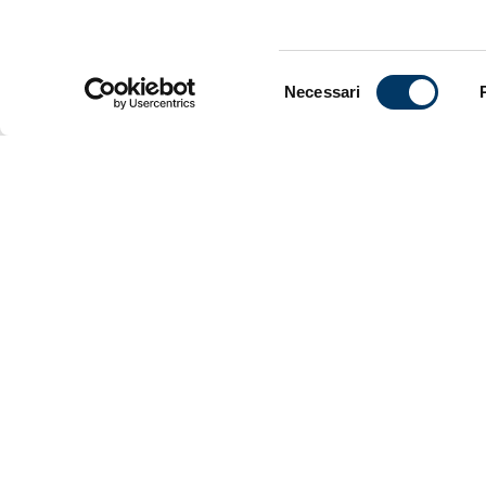
Classe 201
Under 16.
Selezione
Necessari
Congratula
del
consenso