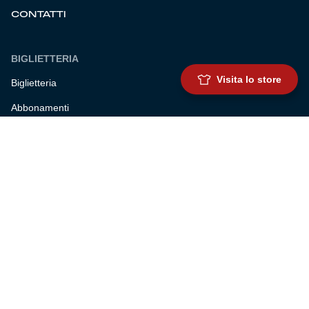
CONTATTI
BIGLIETTERIA
Visita lo store
Biglietteria
Abbonamenti
Accrediti
Experience
Hospitality
SQUADRE
Prima squadra maschile
Prima squadra femminile