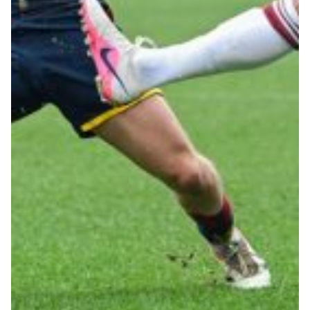
Summer Sale
Mare
Accessori
Party
Outlet
Helan x Genoa
Isolani x Genoa
Gift Card Online Store