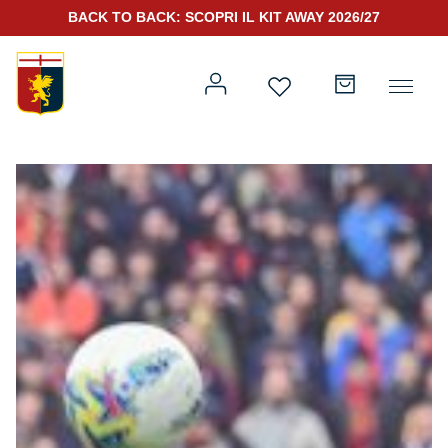
BACK TO BACK: SCOPRI IL KIT AWAY 2026/27
Prima squadra
Kit Gara 2026/27
Training
Prima squadra
Rappresentanza
Kit Gara 25/26
Genoa for Special