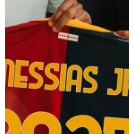
Summer Sale
Mare
Accessori
Party
Outlet
Helan x Genoa
Isolani x Genoa
Gift Card Online Store