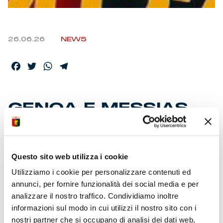
26.06.26
NEWS
Facebook
Twitter
WhatsApp
Telegram
GENOA E MESSIAS,
AVANTI INSIEME
Questo sito web utilizza i cookie
Utilizziamo i cookie per personalizzare contenuti ed
Genova, 24 giugno 2026 – Genoa CFC comunica di
aver
annunci, per fornire funzionalità dei social media e per
esteso l’accordo con Junior Messias
con la
analizzare il nostro traffico. Condividiamo inoltre
formalizzazione di un contratto, in parte a quota fissa, in
informazioni sul modo in cui utilizzi il nostro sito con i
parte con bonus a obiettivi,
fino al 30 giugno 2027
.
nostri partner che si occupano di analisi dei dati web,
L’attaccante nativo di Belo Horizonte, alla quarta stagione