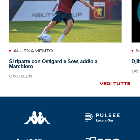
ALLENAMENTO
N
Si riparte con Ostigard e Sow, addio a
Dji
Marchioro
06
06.08.26
VEDI TUTTE