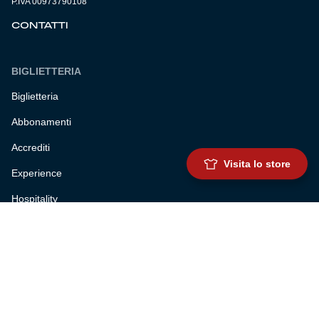
P.IVA 00973790108
CONTATTI
BIGLIETTERIA
Biglietteria
Abbonamenti
Accrediti
Visita lo store
Experience
Hospitality
SQUADRE
Prima squadra maschile
Prima squadra femminile