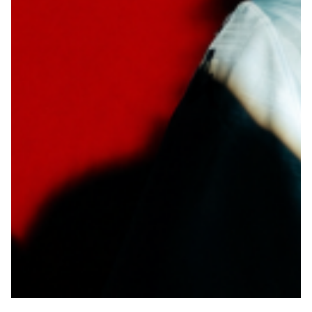
Summer Sale
Mare
Accessori
Party
Outlet
Helan x Genoa
Isolani x Genoa
Gift Card Online Store