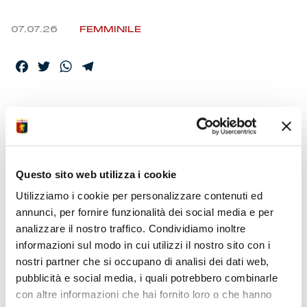
07.07.26
FEMMINILE
Facebook
Twitter
WhatsApp
Telegram
NUOVO PORTIERE
PER IL GENOA
WOMEN:
Questo sito web utilizza i cookie
CAPELLETTI È
Utilizziamo i cookie per personalizzare contenuti ed
ROSSOBLÙ
annunci, per fornire funzionalità dei social media e per
analizzare il nostro traffico. Condividiamo inoltre
informazioni sul modo in cui utilizzi il nostro sito con i
nostri partner che si occupano di analisi dei dati web,
Alessia Capelletti è un nuovo portiere del Genoa
Women
, arriva a titolo temporaneo dalla Juventus con
pubblicità e social media, i quali potrebbero combinarle
contratto fino al 2027.
con altre informazioni che hai fornito loro o che hanno