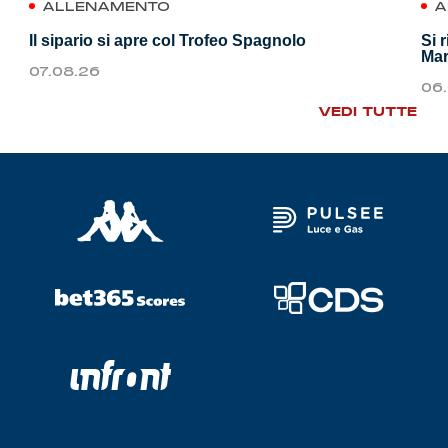
ALLENAMENTO
A
Il sipario si apre col Trofeo Spagnolo
Si 
Mar
07.08.26
06
VEDI TUTTE