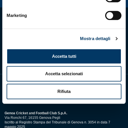
Marketing
Mostra dettagli
Scarica l'app ufficiale
Accetta tutti
Accetta selezionati
Rifiuta
Genoa Cricket and Football Club S.p.A.
Via Ronchi 67, 16155 Genova Pegli
Iscritto al Registro Stampa del Tribunale di Genova n. 3054 in data 7
maggio 2025